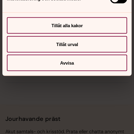
Kontakt
Kalender
Tillåt alla kakor
Tillåt urval
Hitta snabbt
Avvisa
Sociala kanaler
Jourhavande präst
Akut samtals- och krisstöd. Prata eller chatta anonymt