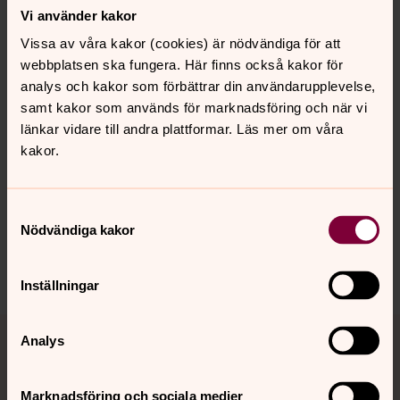
Vi använder kakor
Direkt:
0581–888 41
Vissa av våra kakor (cookies) är nödvändiga för att
katarina.wester@svenskakyrkan.se
E-post:
webbplatsen ska fungera. Här finns också kakor för
analys och kakor som förbättrar din användarupplevelse,
samt kakor som används för marknadsföring och när vi
länkar vidare till andra plattformar. Läs mer om våra
kakor.
Senast ändrad 27 juni 2026
Synpunkter eller frågor på sidans
innehåll?
Samtyckesval
Nödvändiga kakor
linde-ljusnarsbergs.pastorat@svenskakyrkan.se
Dela
Inställningar
Tillbaka till toppen
Tillbaka till innehållet
Analys
Marknadsföring och sociala medier