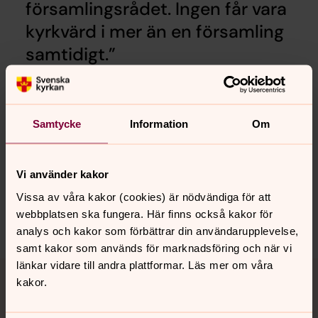
församlingsrådet. Ingen får vara
kyrkvärd i mer än en församling
samtidigt.
KO4 kap §19
Samtycke
Information
Om
Senast ändrad 25 april 2026
Synpunkter eller frågor på sidans
innehåll?
Vi använder kakor
linde-ljusnarsbergs.pastorat@svenskakyrkan.se
Vissa av våra kakor (cookies) är nödvändiga för att
webbplatsen ska fungera. Här finns också kakor för
Dela
analys och kakor som förbättrar din användarupplevelse,
samt kakor som används för marknadsföring och när vi
Tillbaka till toppen
Tillbaka till innehållet
länkar vidare till andra plattformar. Läs mer om våra
kakor.