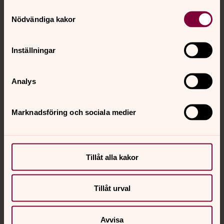
Samtyckesval
Kontakt
Nödvändiga kakor
Kalender
Inställningar
Analys
Hitta snabbt
Marknadsföring och sociala medier
Sociala kanaler
Tillåt alla kakor
Tillåt urval
Jourhavande präst
Avvisa