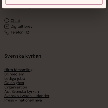
Akut samtals- och krisstöd. Prata eller chatta anonymt
med en präst på kvällar och nätter.
Chatt
Digitalt brev
Telefon 112
Svenska kyrkan
Hitta församling
Bli medlem
Lediga jobb
Ge en gåva
Organisation
Act Svenska kyrkan
Svenska kyrkan i utlandet
Press – nationell nivå