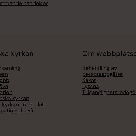
kommande händelser
ka kyrkan
Om webbplats
örsamling
Behandling av
lem
personuppgifter
jobb
Kakor
åva
Lyssna
ation
Tillgänglighetsredogö
nska kyrkan
 kyrkan i utlandet
nationell nivå