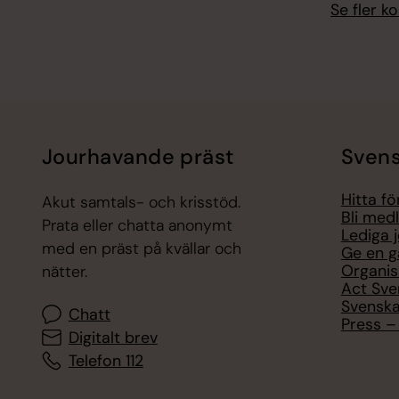
Se fler 
Jourhavande präst
Svens
Hitta f
Akut samtals- och krisstöd.
Bli med
Prata eller chatta anonymt
Lediga 
med en präst på kvällar och
Ge en g
Organis
nätter.
Act Sve
Svenska
Chatt
Press – 
Digitalt brev
Telefon 112