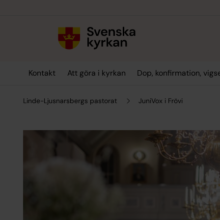
Till innehållet
Till undermeny
Kontakt
Att göra i kyrkan
Dop, konfirmation, vig
Linde-Ljusnarsbergs pastorat
JuniVox i Frövi