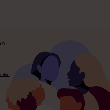
en
relse