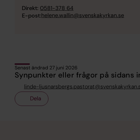
Direkt:
0581-378 64
helene.wallin@svenskakyrkan.se
E-post:
Senast ändrad 27 juni 2026
Synpunkter eller frågor på sidans i
linde-ljusnarsbergs.pastorat@svenskakyrkan.
Dela
Tillbaka till toppen
Tillbaka till innehållet