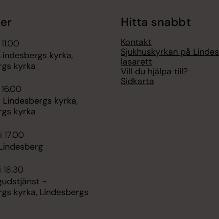
er
Hitta snabbt
Kontakt
 11.00
Sjukhuskyrkan på Linde
Lindesbergs kyrka,
lasarett
rgs kyrka
Vill du hjälpa till?
Sidkarta
 16.00
 Lindesbergs kyrka,
rgs kyrka
i 17.00
 Lindesberg
i 18.30
gudstjänst -
rgs kyrka, Lindesbergs