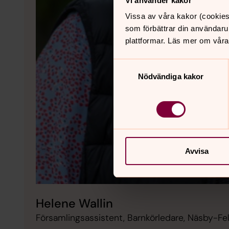
Vi använder kakor
Vissa av våra kakor (cookies
som förbättrar din användaru
plattformar. Läs mer om våra
Samtyckesval
Nödvändiga kakor
Avvisa
Helene Wallin
Församlingsassistent, Barnkörledare, Näsby-Fel