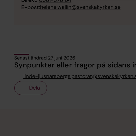
Direkt:
0581-378 64
helene.wallin@svenskakyrkan.se
E-post:
Senast ändrad 27 juni 2026
Synpunkter eller frågor på sidans i
linde-ljusnarsbergs.pastorat@svenskakyrkan.
Dela
Tillbaka till toppen
Tillbaka till innehållet