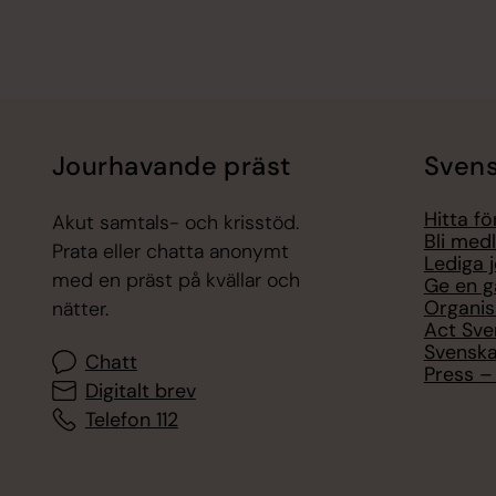
Jourhavande präst
Svens
Hitta f
Akut samtals- och krisstöd.
Bli med
Prata eller chatta anonymt
Lediga 
med en präst på kvällar och
Ge en g
Organis
nätter.
Act Sve
Svenska
Chatt
Press – 
Digitalt brev
Telefon 112