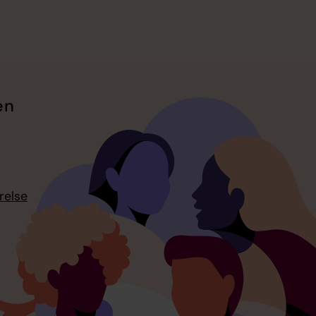
en
relse