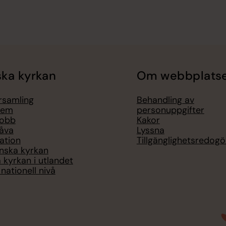
ka kyrkan
Om webbplats
örsamling
Behandling av
lem
personuppgifter
jobb
Kakor
åva
Lyssna
ation
Tillgänglighetsredogö
nska kyrkan
 kyrkan i utlandet
nationell nivå