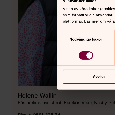
Vi använder kakor
Vissa av våra kakor (cookies
som förbättrar din användaru
plattformar. Läs mer om våra
Samtyckesval
Nödvändiga kakor
Avvisa
Helene Wallin
Församlingsassistent, Barnkörledare, Näsby-Fel