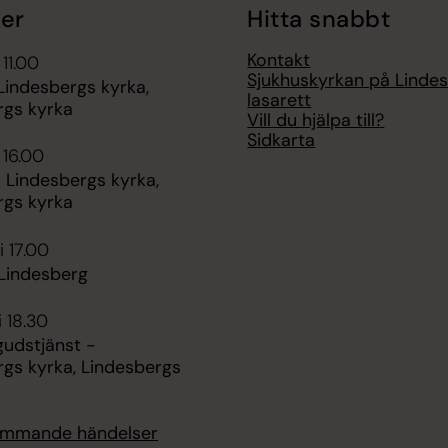
er
Hitta snabbt
Kontakt
 11.00
Sjukhuskyrkan på Linde
Lindesbergs kyrka,
lasarett
rgs kyrka
Vill du hjälpa till?
Sidkarta
 16.00
 Lindesbergs kyrka,
rgs kyrka
i 17.00
 Lindesberg
i 18.30
gudstjänst -
rgs kyrka, Lindesbergs
kommande händelser