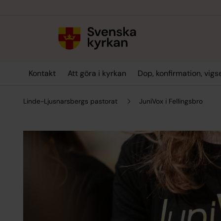
Till innehållet
Till undermeny
Kontakt
Att göra i kyrkan
Dop, konfirmation, vig
Linde-Ljusnarsbergs pastorat
JuniVox i Fellingsbro