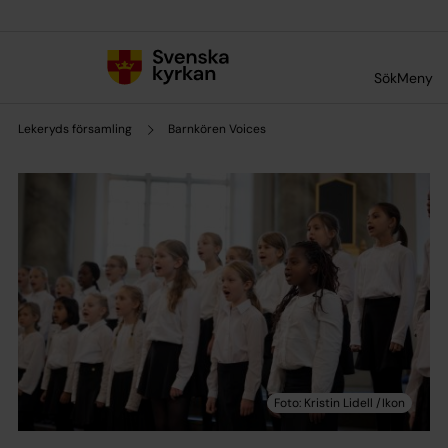
Till innehållet
Till undermeny
Sök
Meny
Lekeryds församling
Barnkören Voices