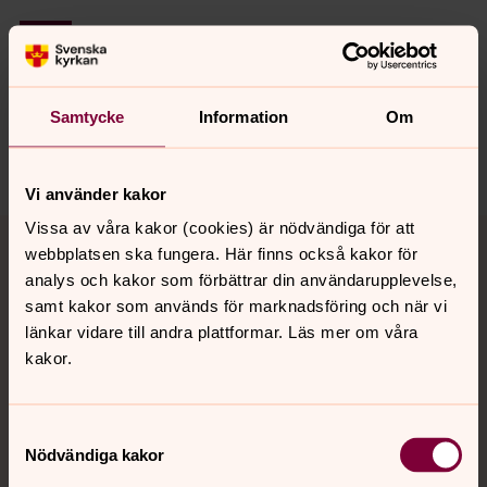
Senast ändrad 12 september 2025
Synpunkter eller frågor på sidans
innehåll?
lekeryds.forsamling@svenskakyrkan.se
Samtycke
Information
Om
Dela
Vi använder kakor
Tillbaka till toppen
Tillbaka till innehållet
Vissa av våra kakor (cookies) är nödvändiga för att
webbplatsen ska fungera. Här finns också kakor för
analys och kakor som förbättrar din användarupplevelse,
samt kakor som används för marknadsföring och när vi
Kontakt
länkar vidare till andra plattformar. Läs mer om våra
kakor.
Kalender
Samtyckesval
Nödvändiga kakor