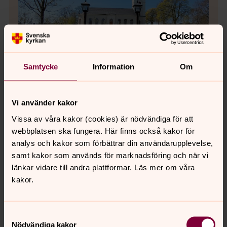
Samtycke
Information
Om
Vi använder kakor
Bild 1 av 9
Foto: Camilla Walkendorff
Svarttorps kyrka och kyrkogård.
Vissa av våra kakor (cookies) är nödvändiga för att
webbplatsen ska fungera. Här finns också kakor för
analys och kakor som förbättrar din användarupplevelse,
Bild 
samt kakor som används för marknadsföring och när vi
Svar
länkar vidare till andra plattformar. Läs mer om våra
kakor.
Öppna bildspel
Samtyckesval
Nödvändiga kakor