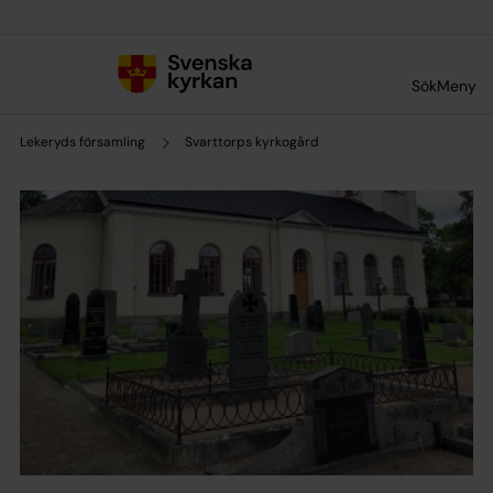
Till innehållet
Till undermeny
Sök
Meny
Lekeryds församling
Svarttorps kyrkogård