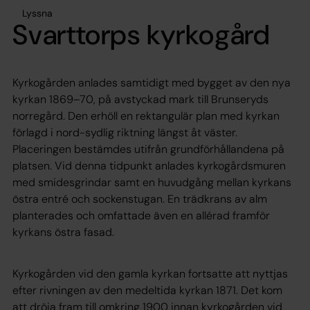
Lyssna
Svarttorps kyrkogård
Kyrkogården anlades samtidigt med bygget av den nya
kyrkan 1869–70, på avstyckad mark till Brunseryds
norregård. Den erhöll en rektangulär plan med kyrkan
förlagd i nord-sydlig riktning längst åt väster.
Placeringen bestämdes utifrån grundförhållandena på
platsen. Vid denna tidpunkt anlades kyrkogårdsmuren
med smidesgrindar samt en huvudgång mellan kyrkans
östra entré och sockenstugan. En trädkrans av alm
planterades och omfattade även en allérad framför
kyrkans östra fasad.
Kyrkogården vid den gamla kyrkan fortsatte att nyttjas
efter rivningen av den medeltida kyrkan 1871. Det kom
att dröja fram till omkring 1900 innan kyrkogården vid