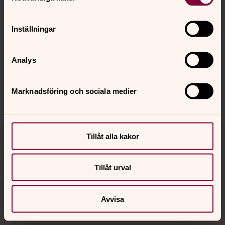
Inställningar
Senast ändrad 3 februari 2026
Synpunkter eller frågor på sidans
Analys
innehåll?
lekeryds.forsamling@svenskakyrkan.se
Marknadsföring och sociala medier
Dela
Tillbaka till toppen
Tillbaka till innehållet
Tillåt alla kakor
Tillåt urval
Kontakt
Avvisa
Kalender