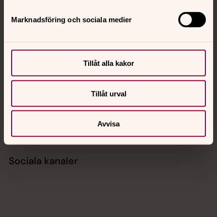
Tillbaka till toppen
Tillbaka till innehållet
Marknadsföring och sociala medier
Kontakt
Tillåt alla kakor
Kalender
Tillåt urval
Hitta snabbt
Avvisa
Sociala kanaler