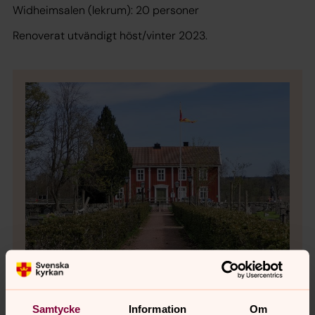
Widheimsalen (lekrum): 20 personer
Renoverat utvändigt höst/vinter 2023.
Bild 1 av 8
Foto: Camilla Walkendorff
Samtycke
Information
Om