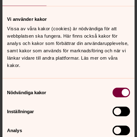
Maj 2024
Vi använder kakor
Bild 
Vissa av våra kakor (cookies) är nödvändiga för att
Nymå
webbplatsen ska fungera. Här finns också kakor för
analys och kakor som förbättrar din användarupplevelse,
Öppna bildspel
samt kakor som används för marknadsföring och när vi
länkar vidare till andra plattformar. Läs mer om våra
kakor.
Senast ändrad 24 mars 2026
Samtyckesval
Synpunkter eller frågor på sidans
Nödvändiga kakor
innehåll?
lekeryds.forsamling@svenskakyrkan.se
Inställningar
Dela
Analys