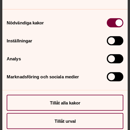
Bild 
Samtyckesval
Loka
Nödvändiga kakor
förs
Inställningar
Öppna bildspel
Analys
Marknadsföring och sociala medier
Senast ändrad 9 februari 2024
Synpunkter eller frågor på sidans
innehåll?
lekeryds.forsamling@svenskakyrkan.se
Tillåt alla kakor
Dela
Tillåt urval