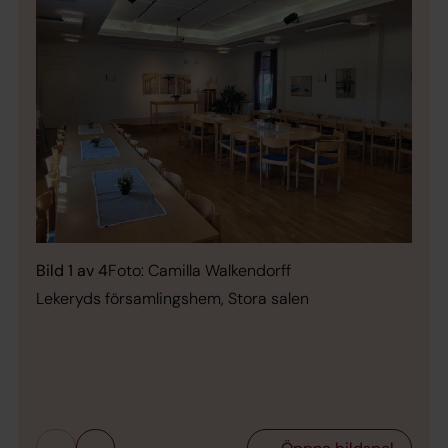
Bild 1 av 4
Foto: Camilla Walkendorff
Lekeryds församlingshem, Stora salen
Bild 
Leke