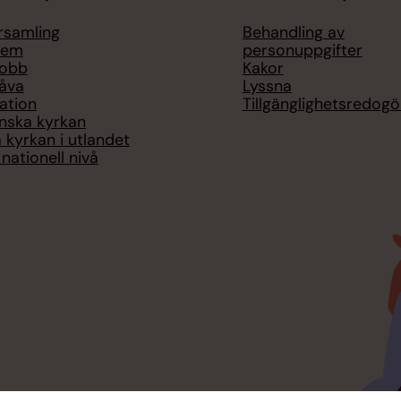
örsamling
Behandling av
lem
personuppgifter
jobb
Kakor
åva
Lyssna
ation
Tillgänglighetsredogö
nska kyrkan
 kyrkan i utlandet
nationell nivå