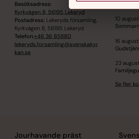
Besöksadress:
Högmässa
Kyrkvägen 8, 56195 Lekeryd
10 august
Postadress:
Lekeryds församling,
Sommarmu
Kyrkvägen 8, 56195 Lekeryd
Telefon:
+46 36 85880
16 august
lekeryds.forsamling@svenskakyr
Gudstjäns
kan.se
23 august
Familjegu
Se fler 
Jourhavande präst
Svens