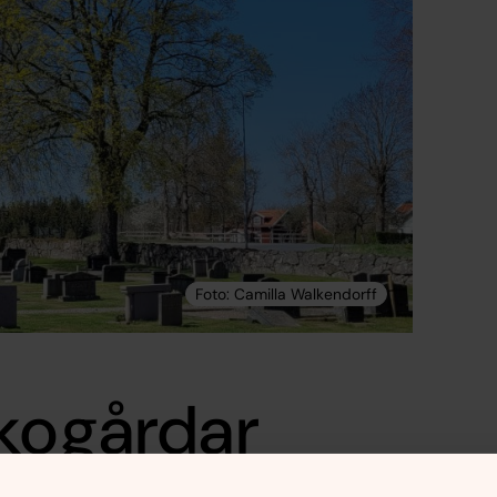
rkogårdar
kor och tre kyrkogårdar.