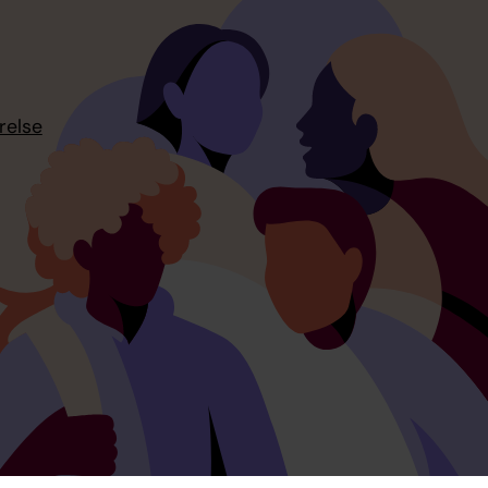
relse