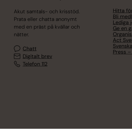
Hitta f
Akut samtals- och krisstöd.
Bli med
Prata eller chatta anonymt
Lediga 
med en präst på kvällar och
Ge en g
Organis
nätter.
Act Sve
Svenska
Chatt
Press – 
Digitalt brev
Telefon 112