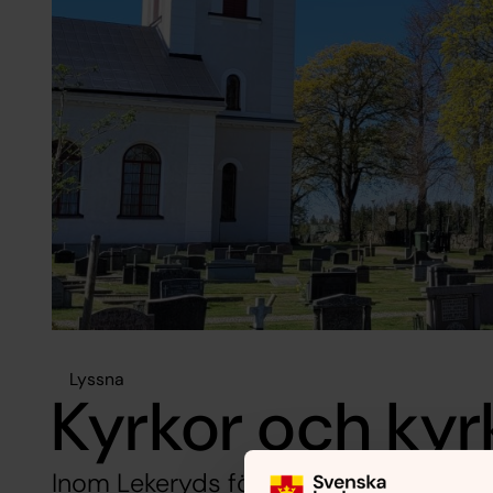
Lyssna
Kyrkor och ky
Inom Lekeryds församling finns tre kyr