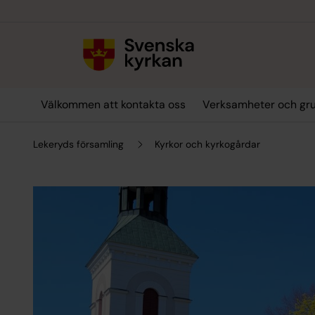
Till innehållet
Till undermeny
Välkommen att kontakta oss
Verksamheter och gr
Lekeryds församling
Kyrkor och kyrkogårdar