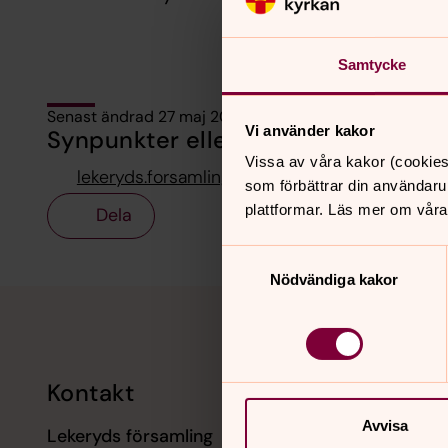
Samtycke
Senast ändrad 27 maj 2026
Vi använder kakor
Synpunkter eller frågor på sidans i
Vissa av våra kakor (cookies
lekeryds.forsamling@svenskakyrkan.se
som förbättrar din användaru
plattformar. Läs mer om våra
Dela
Samtyckesval
Nödvändiga kakor
Tillbaka till toppen
Tillbaka till innehållet
Kontakt
Kalend
Avvisa
Lekeryds församling
9 augusti