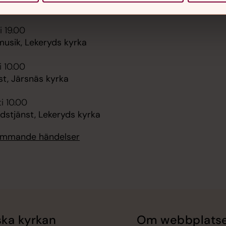
, Svarttorps kyrka
i 19.00
sik, Lekeryds kyrka
i 10.00
t, Järsnäs kyrka
i 10.00
dstjänst, Lekeryds kyrka
kommande händelser
ka kyrkan
Om webbplats