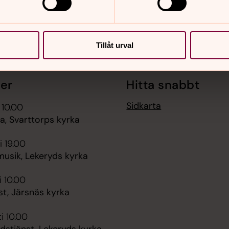
Tillåt urval
er
Hitta snabbt
Sidkarta
 10.00
, Svarttorps kyrka
i 19.00
sik, Lekeryds kyrka
i 10.00
t, Järsnäs kyrka
i 10.00
dstjänst, Lekeryds kyrka