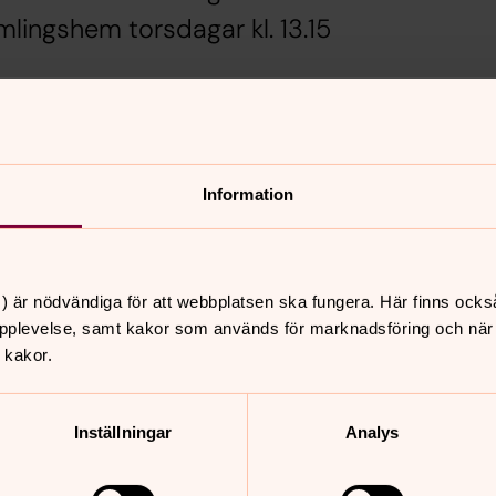
amlingshem torsdagar kl. 13.15
nster. Varje termin gör vi ett större
illsammans med andra körer. Mellanmål
Information
rliga gäng!
) är nödvändiga för att webbplatsen ska fungera. Här finns ocks
pplevelse, samt kakor som används för marknadsföring och när vi
 kakor.
nnehåll?
Inställningar
Analys