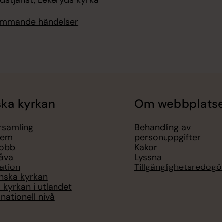
kommande händelser
ka kyrkan
Om webbplats
örsamling
Behandling av
lem
personuppgifter
jobb
Kakor
åva
Lyssna
ation
Tillgänglighetsredogö
nska kyrkan
 kyrkan i utlandet
nationell nivå