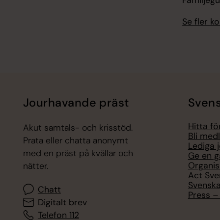
Se fler 
Jourhavande präst
Svens
Hitta f
Akut samtals- och krisstöd.
Bli med
Prata eller chatta anonymt
Lediga 
med en präst på kvällar och
Ge en g
Organis
nätter.
Act Sve
Svenska
Chatt
Press – 
Digitalt brev
Telefon 112