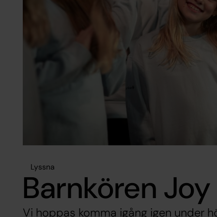
Lyssna
Barnkören Joy
Vi hoppas komma igång igen under hö