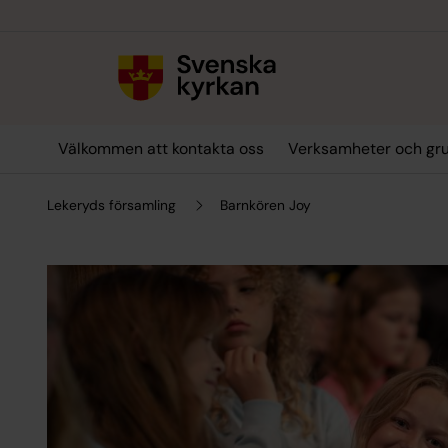
Till innehållet
Till undermeny
Välkommen att kontakta oss
Verksamheter och gr
Lekeryds församling
Barnkören Joy