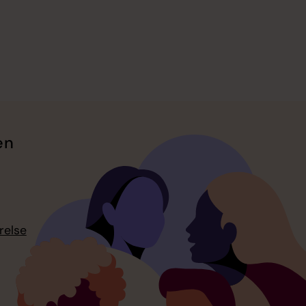
en
relse