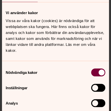
Beslut
Kyrkofullmäktige beslutade, 2022-09-26, ¨att fullfölja
Vi använder kakor
upprättat förslag till ny kyrkogård med tillhörande
Vissa av våra kakor (cookies) är nödvändiga för att
ekonomibyggnad vid Svarttorps kyrka¨.
webbplatsen ska fungera. Här finns också kakor för
analys och kakor som förbättrar din användarupplevelse,
Läs gärna mer i Kyrknytt nr 1, 2026 som hamnar i
samt kakor som används för marknadsföring och när vi
brevlådan hos församlingsbor nu i februari.
länkar vidare till andra plattformar. Läs mer om våra
kakor.
Senast ändrad 3 februari 2026
Samtyckesval
Synpunkter eller frågor på sidans
Nödvändiga kakor
innehåll?
lekeryds.forsamling@svenskakyrkan.se
Inställningar
Dela
Analys
Tillbaka till toppen
Tillbaka till innehållet