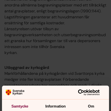
anordna allmänna begravningsplatser med ett tillräckligt
antal gravplatser, enligt begravningslagen (1990:1144).
Lagstiftningen garanterar att huvudmannen får
ersättning för samtliga kostnader.
Länsstyrelsen utövar tillsyn av
begravningsverksamheten och utserbegravningsombud
att granska hur församlingen tar till vara depersoners
intressen som inte tillhör Svenska
kyrkan.
Utbyggnad av kyrkogård
Markförhållandena på kyrkogården vid Svarttorps kyrka
medger inte fler kistgravplatser. Förberedande
projekteringsarbete har genomförts och mark, i direkt
anslutning till befintlig kyrkogård, har genom gåvobrev
skänkts till Lekeryds församling av bröderna Jan-Eric
och Claes-Håkan Johansson, Brunseryd.
Samtycke
Information
Om