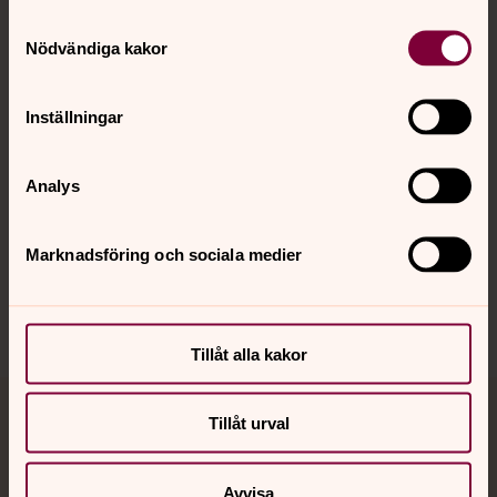
Kontakt
Samtyckesval
Nödvändiga kakor
Kalender
Inställningar
Hitta snabbt
Analys
Sociala kanaler
Marknadsföring och sociala medier
Tillåt alla kakor
Tillåt urval
Jourhavande präst
Akut samtals- och krisstöd. Prata eller chatta anonymt
Avvisa