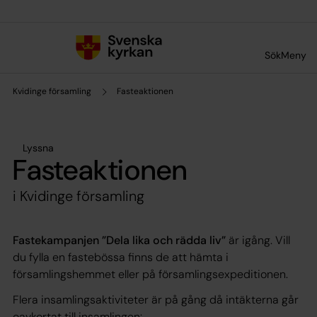
Till innehållet
Till undermeny
Sök
Meny
Kvidinge församling
Fasteaktionen
Lyssna
Fasteaktionen
i Kvidinge församling
Fastekampanjen ”Dela lika och rädda liv”
är igång. Vill
du fylla en fastebössa finns de att hämta i
församlingshemmet eller på församlingsexpeditionen.
Flera insamlingsaktiviteter är på gång då intäkterna går
oavkortat till insamlingen: