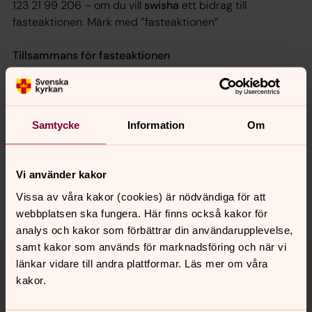
123 21 99 206 – om du vill
swisha
ett bidrag till
fasteaktionen. Märk med ”fasteaktionen”
Tillsammans för fasteaktionen
Senast ändrad 6 mars 2024
Samtycke
Information
Om
Synpunkter eller frågor på sidans
innehåll?
Vi använder kakor
kvidinge.pastorat@svenskakyrkan.se
Vissa av våra kakor (cookies) är nödvändiga för att
Dela
webbplatsen ska fungera. Här finns också kakor för
analys och kakor som förbättrar din användarupplevelse,
Tillbaka till toppen
Tillbaka till innehållet
samt kakor som används för marknadsföring och när vi
länkar vidare till andra plattformar. Läs mer om våra
kakor.