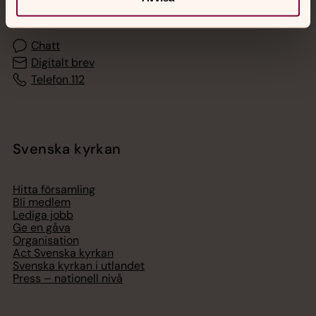
med en präst på kvällar och nätter.
Chatt
Digitalt brev
Telefon 112
Svenska kyrkan
Hitta församling
Bli medlem
Lediga jobb
Ge en gåva
Organisation
Act Svenska kyrkan
Svenska kyrkan i utlandet
Press – nationell nivå