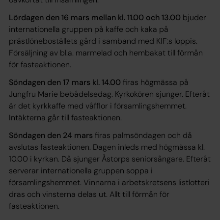
Lördagen den 16 mars mellan kl. 11.00
och 13.00
bjuder
internationella gruppen på kaffe och kaka på
prästlöneboställets gård i samband med KIF:s loppis.
Försäljning av bl.a. marmelad och hembakat till förmån
för fasteaktionen.
Söndagen den 17 mars kl. 14.00
firas högmässa på
Jungfru Marie bebådelsedag. Kyrkokören sjunger. Efteråt
är det kyrkkaffe med våfflor i församlingshemmet.
Intäkterna går till fasteaktionen.
Söndagen den 24 mars
firas palmsöndagen och då
avslutas fasteaktionen. Dagen inleds med högmässa kl.
10.00 i kyrkan. Då sjunger Åstorps seniorsångare. Efteråt
serverar internationella gruppen soppa i
församlingshemmet. Vinnarna i arbetskretsens listlotteri
dras och vinsterna delas ut. Allt till förmån för
fasteaktionen.