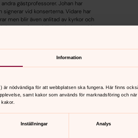
 andra gästprofessorer. Johan har
ch signerar vid konserterna. Vidare har
r men blir även anlitad av kyrkor och
h berättar för publiken. Johan gör cirka
Information
ch klassiska verk – massor av musik i våra kyrkor!
) är nödvändiga för att webbplatsen ska fungera. Här finns ocks
pplevelse, samt kakor som används för marknadsföring och när vi
 kakor.
Inställningar
Analys