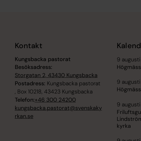
Tillbaka till toppen
Tillbaka till innehållet
Kontakt
Kalend
Kungsbacka pastorat
9 augusti
Besöksadress:
Högmässa
Storgatan 2, 43430 Kungsbacka
9 augusti
Postadress:
Kungsbacka pastorat
Högmässa
, Box 10218, 43423 Kungsbacka
Telefon:
+46 300 24200
9 augusti
kungsbacka.pastorat@svenskaky
Friluftsg
rkan.se
Lindströ
kyrka
9 augusti