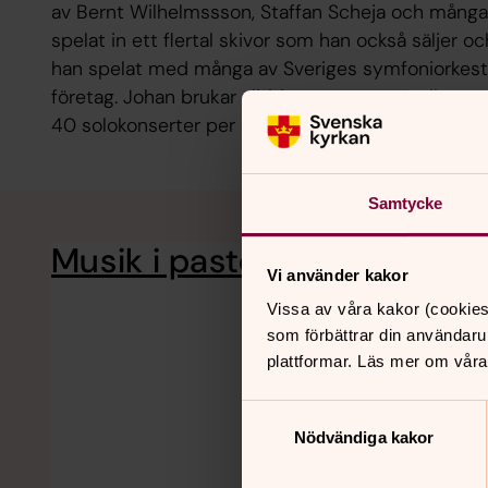
av Bernt Wilhelmssson, Staffan Scheja och många
spelat in ett flertal skivor som han också säljer o
han spelat med många av Sveriges symfoniorkestra
företag. Johan brukar alltid presentera musiken oc
40 solokonserter per år.
Samtycke
Musik i pastoratet
Körsång, gospel o
Vi använder kakor
Vissa av våra kakor (cookies
som förbättrar din användaru
plattformar. Läs mer om våra
Samtyckesval
Nödvändiga kakor