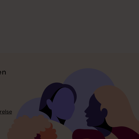
en
relse