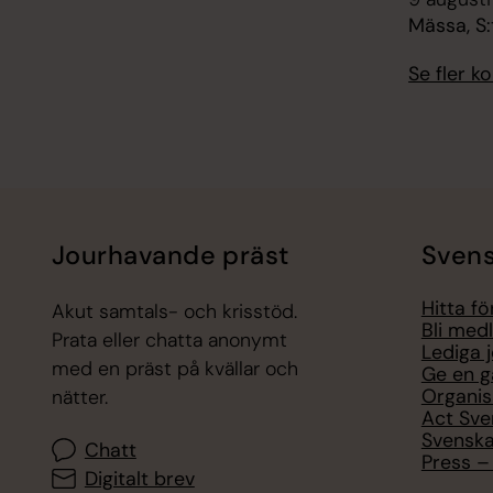
Mässa, S:
Se fler 
Jourhavande präst
Svens
Hitta f
Akut samtals- och krisstöd.
Bli med
Prata eller chatta anonymt
Lediga 
med en präst på kvällar och
Ge en g
Organis
nätter.
Act Sve
Svenska
Chatt
Press – 
Digitalt brev