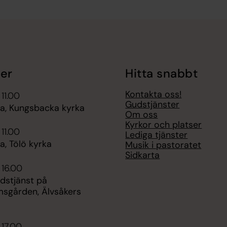
er
Hitta snabbt
Kontakta oss!
 11.00
Gudstjänster
, Kungsbacka kyrka
Om oss
Kyrkor och platser
 11.00
Lediga tjänster
, Tölö kyrka
Musik i pastoratet
Sidkarta
 16.00
udstjänst på
msgården, Älvsåkers
 17.00