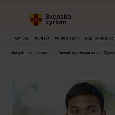
Till innehållet
Till undermeny
Om oss
Kontakt
Konfirmation
Dop, bröllop oc
Kungsbacka pastorat
Romantiska mästerverk på flygeln