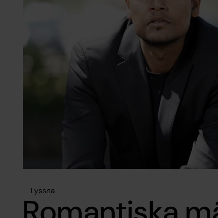
Lyssna
Romantiska mä