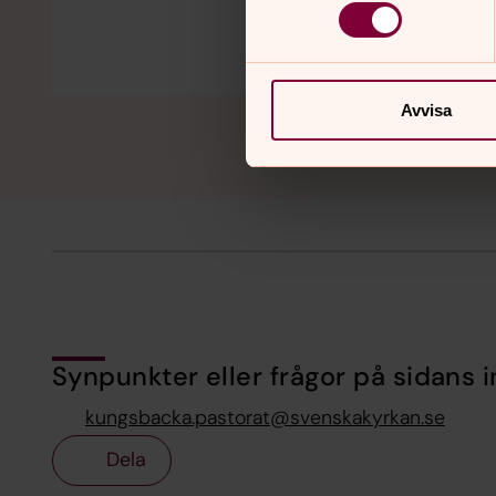
Avvisa
Synpunkter eller frågor på sidans i
kungsbacka.pastorat@svenskakyrkan.se
Dela