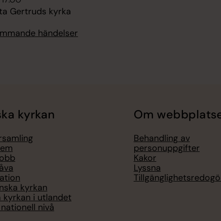
ta Gertruds kyrka
kommande händelser
ka kyrkan
Om webbplats
örsamling
Behandling av
lem
personuppgifter
jobb
Kakor
åva
Lyssna
ation
Tillgänglighetsredogö
nska kyrkan
 kyrkan i utlandet
nationell nivå