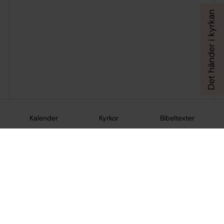
Kalender
Kyrkor
Bibeltexter