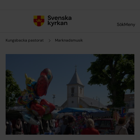
Till innehållet
Till undermeny
Sök
Meny
Kungsbacka pastorat
Marknadsmusik