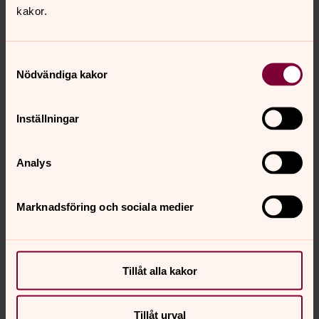
Direkt:
0300-56 98 37
Mobil:
0767-98 53 25
kakor.
majvor.ingemarsson@svenskakyrkan.se
E-post:
Samtyckesval
Nödvändiga kakor
Inställningar
Analys
Marknadsföring och sociala medier
Tillåt alla kakor
Tillåt urval