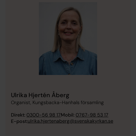
Ulrika Hjertén Åberg
Organist, Kungsbacka-Hanhals församling
Direkt:
0300-56 98 17
Mobil:
0767-98 53 17
ulrika.hjertenaberg@svenskakyrkan.se
E-post: