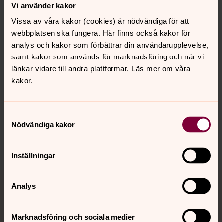
Vi använder kakor
Gravkoret ägs av Gåsevadholms
Vissa av våra kakor (cookies) är nödvändiga för att
fideikommissaktiebolag. För underhåll av det
webbplatsen ska fungera. Här finns också kakor för
Sahlgrenska gravkoret ansvarar Koberg &
analys och kakor som förbättrar din användarupplevelse,
Gåsevadholms godsförvaltning.
samt kakor som används för marknadsföring och när vi
länkar vidare till andra plattformar. Läs mer om våra
kakor.
Synpunkter eller frågor på sidans
innehåll?
Samtyckesval
Nödvändiga kakor
kungsbacka.pastorat@svenskakyrkan.se
Dela
Inställningar
Tillbaka till toppen
Tillbaka till innehållet
Analys
Marknadsföring och sociala medier