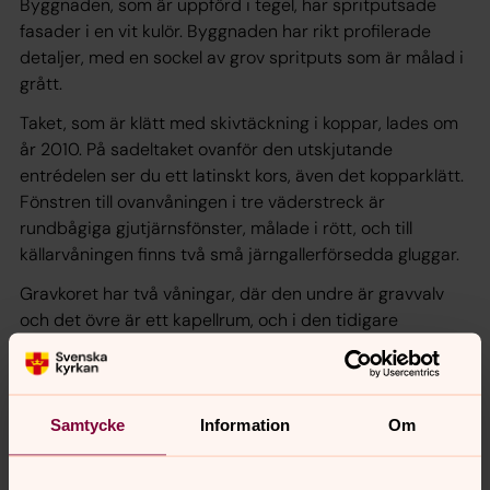
Byggnaden, som är uppförd i tegel, har spritputsade
fasader i en vit kulör. Byggnaden har rikt profilerade
detaljer, med en sockel av grov spritputs som är målad i
grått.
Taket, som är klätt med skivtäckning i koppar, lades om
år 2010. På sadeltaket ovanför den utskjutande
entrédelen ser du ett latinskt kors, även det kopparklätt.
Fönstren till ovanvåningen i tre väderstreck är
rundbågiga gjutjärnsfönster, målade i rött, och till
källarvåningen finns två små järngallerförsedda gluggar.
Gravkoret har två våningar, där den undre är gravvalv
och det övre är ett kapellrum, och i den tidigare
kyrkobyggnaden stod kapellrummet i förbindelse med
kyrkorummet. I byggnaden finns ett 20-tal kistor, och
mitt i rummet på andra våningen finns en skulptur
föreställande ”Dödens ängel”. Den är sannolikt
Samtycke
Information
Om
skulpterad av Johan Tobias Sergels lärljunge Johan
Niclas Byström.