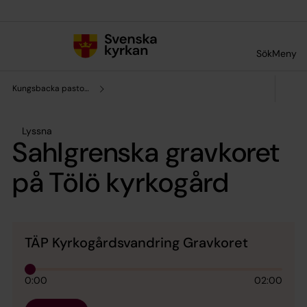
Till innehållet
Till undermeny
Sök
Meny
Kungsbacka pastorat
Lyssna
Sahlgrenska gravkoret
på Tölö kyrkogård
TÄP Kyrkogårdsvandring Gravkoret
0:00
02:00