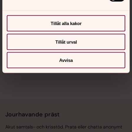
Kontakt
Kalender
Tillåt alla kakor
Tillåt urval
Hitta snabbt
Avvisa
Sociala kanaler
Jourhavande präst
Akut samtals- och krisstöd. Prata eller chatta anonymt