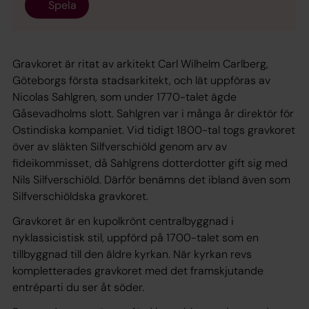
Spela
Gravkoret är ritat av arkitekt Carl Wilhelm Carlberg,
Göteborgs första stadsarkitekt, och lät uppföras av
Nicolas Sahlgren, som under 1770-talet ägde
Gåsevadholms slott. Sahlgren var i många år direktör för
Ostindiska kompaniet. Vid tidigt 1800-tal togs gravkoret
över av släkten Silfverschiöld genom arv av
fideikommisset, då Sahlgrens dotterdotter gift sig med
Nils Silfverschiöld. Därför benämns det ibland även som
Silfverschiöldska gravkoret.
Gravkoret är en kupolkrönt centralbyggnad i
nyklassicistisk stil, uppförd på 1700-talet som en
tillbyggnad till den äldre kyrkan. När kyrkan revs
kompletterades gravkoret med det framskjutande
entréparti du ser åt söder.