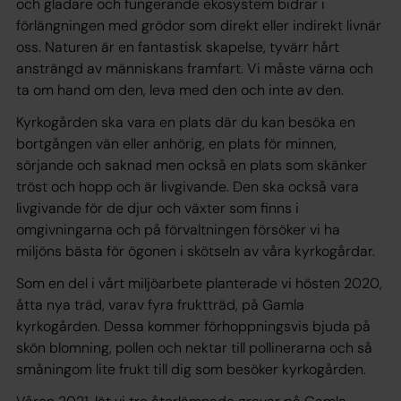
och gladare och fungerande ekosystem bidrar i
förlängningen med grödor som direkt eller indirekt livnär
oss. Naturen är en fantastisk skapelse, tyvärr hårt
ansträngd av människans framfart. Vi måste värna och
ta om hand om den, leva med den och inte av den.
Kyrkogården ska vara en plats där du kan besöka en
bortgången vän eller anhörig, en plats för minnen,
sörjande och saknad men också en plats som skänker
tröst och hopp och är livgivande. Den ska också vara
livgivande för de djur och växter som finns i
omgivningarna och på förvaltningen försöker vi ha
miljöns bästa för ögonen i skötseln av våra kyrkogårdar.
Som en del i vårt miljöarbete planterade vi hösten 2020,
åtta nya träd, varav fyra fruktträd, på Gamla
kyrkogården. Dessa kommer förhoppningsvis bjuda på
skön blomning, pollen och nektar till pollinerarna och så
småningom lite frukt till dig som besöker kyrkogården.