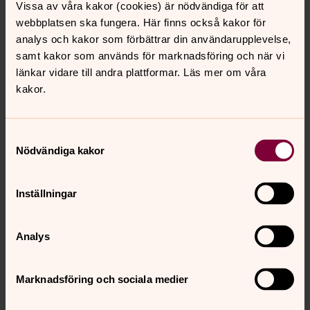
Vissa av våra kakor (cookies) är nödvändiga för att
av planteringar.
webbplatsen ska fungera. Här finns också kakor för
Vi planterar kontinuerligt in nya träd med en mångfald
analys och kakor som förbättrar din användarupplevelse,
av arter. Många olika arter gör trädbeståndet stabilare i
samt kakor som används för marknadsföring och när vi
händelse av sjukdomar. Olika trädsorter tilltalar också
länkar vidare till andra plattformar. Läs mer om våra
olika djurarter. Val av nya trädsorter görs bland annat
kakor.
med hänsyn till både estetiska och kulturhistoriska
värden samt härdighet för kommande
Samtyckesval
klimatförändringar.
Nödvändiga kakor
Under 2023 kommer vi på Skogskyrkogården skapa en
sandbädd med inplantering av anpassade växter, för
Inställningar
insekter som behöver sådana som livsrum.
Vi har haft och kommer att ha kunskapsvandringar/quiz
Analys
om hållbarhet och biologisk mångfald på våra
kyrkogårdar.
Alla de här åtgärderna hoppas vi bidrar till att gynna
Marknadsföring och sociala medier
miljön och den biologiska mångfalden i Kungsbacka. Vi