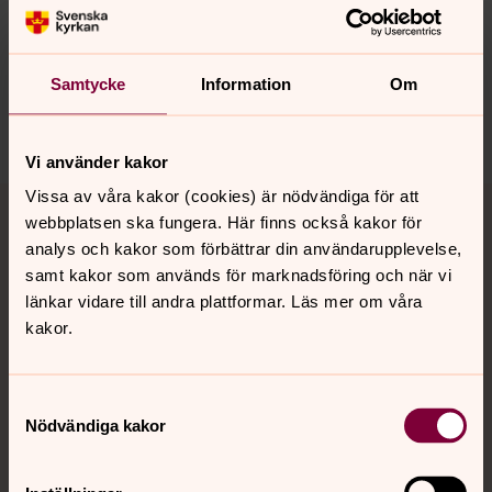
Synpunkter eller frågor på sidans
innehåll?
kungsbacka.pastorat@svenskakyrkan.se
Samtycke
Information
Om
Dela
Vi använder kakor
Tillbaka till toppen
Tillbaka till innehållet
Vissa av våra kakor (cookies) är nödvändiga för att
webbplatsen ska fungera. Här finns också kakor för
analys och kakor som förbättrar din användarupplevelse,
samt kakor som används för marknadsföring och när vi
Kontakt
länkar vidare till andra plattformar. Läs mer om våra
kakor.
Kalender
Samtyckesval
Nödvändiga kakor
Hitta snabbt