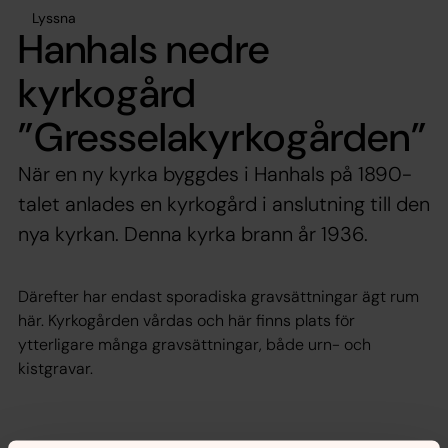
Lyssna
Hanhals nedre
kyrkogård
”Gresselakyrkogården”
När en ny kyrka byggdes i Hanhals på 1890-
talet anlades en kyrkogård i anslutning till den
nya kyrkan. Denna kyrka brann år 1936.
Därefter har endast sporadiska gravsättningar ägt rum
här. Kyrkogården vårdas och här finns plats för
ytterligare många gravsättningar, både urn- och
kistgravar.