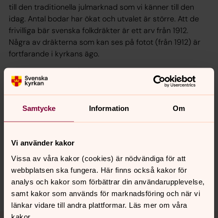
till den traditionella julmarknad som vi känner till den
idag. Antal bodar har ökat och utvalet är större. Att de
frivilliga bär svenska folkdräkter är ett arv från 1912.
Några av dräkterna som kan ses på fotot (från 1912) är
fortfarande i kyrkans ägo.
Julbasaren invigs på fredagen av HKH Prinsessan
Benedikte.
Samtycke
Information
Om
Senast ändrad 26 juni 2026
Synpunkter eller frågor på sidans
Vi använder kakor
innehåll?
Vissa av våra kakor (cookies) är nödvändiga för att
kopenhamn@svenskakyrkan.se
webbplatsen ska fungera. Här finns också kakor för
analys och kakor som förbättrar din användarupplevelse,
Dela
samt kakor som används för marknadsföring och när vi
länkar vidare till andra plattformar. Läs mer om våra
Tillbaka till toppen
Tillbaka till innehållet
kakor.