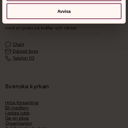
Jourhavande präst
Avvisa
Akut samtals- och krisstöd. Prata eller chatta anonymt
med en präst på kvällar och nätter.
Chatt
Digitalt brev
Telefon 112
Svenska kyrkan
Hitta församling
Bli medlem
Lediga jobb
Ge en gåva
Organisation