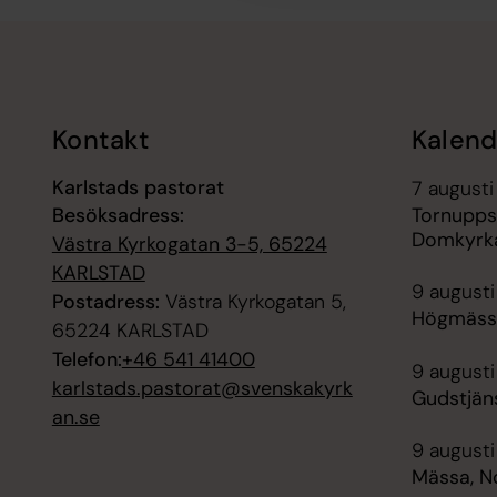
Tillbaka till toppen
Tillbaka till innehållet
Kontakt
Kalend
Karlstads pastorat
7 augusti
Besöksadress:
Tornupps
Domkyrk
Västra Kyrkogatan 3-5, 65224
KARLSTAD
9 augusti
Postadress:
Västra Kyrkogatan 5,
Högmäss
65224 KARLSTAD
Telefon:
+46 541 41400
9 augusti
karlstads.pastorat@svenskakyrk
Gudstjäns
an.se
9 augusti
Mässa, N