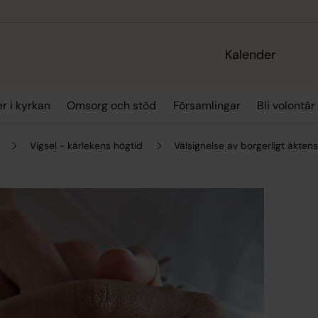
Kalender
r i kyrkan
Omsorg och stöd
Församlingar
Bli volontär
Vigsel - kärlekens högtid
Välsignelse av borgerligt äkten