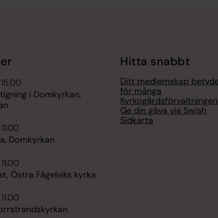
er
Hitta snabbt
Ditt medlemskap betyd
 15.00
för många
tigning i Domkyrkan,
Kyrkogårdsförvaltningen
an
Ge din gåva via Swish
Sidkarta
 11.00
a, Domkyrkan
 11.00
t, Östra Fågelviks kyrka
 11.00
orrstrandskyrkan