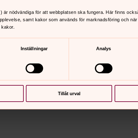
) är nödvändiga för att webbplatsen ska fungera. Här finns ocks
pplevelse, samt kakor som används för marknadsföring och när vi
 kakor.
ch kyrka. Vill ni få välsignelse i en
 församlingen
Inställningar
Analys
nnehåll?
Tillåt urval