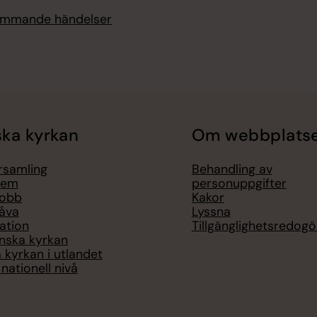
kommande händelser
ka kyrkan
Om webbplats
örsamling
Behandling av
lem
personuppgifter
jobb
Kakor
åva
Lyssna
ation
Tillgänglighetsredogö
nska kyrkan
 kyrkan i utlandet
nationell nivå