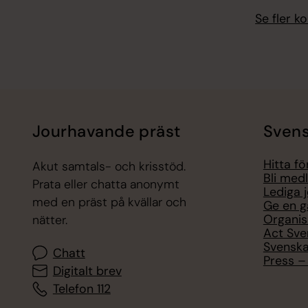
Se fler 
Jourhavande präst
Svens
Hitta f
Akut samtals- och krisstöd.
Bli med
Prata eller chatta anonymt
Lediga 
med en präst på kvällar och
Ge en g
Organis
nätter.
Act Sve
Svenska
Chatt
Press – 
Digitalt brev
Telefon 112