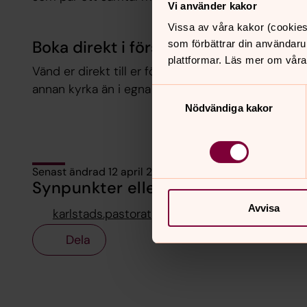
Vi använder kakor
Vissa av våra kakor (cookies
Boka direkt i församlingen
som förbättrar din användaru
plattformar. Läs mer om våra
Vänd er direkt till er församling för att boka präst o
annan kyrka än i egna församlingen, kontakta den
Samtyckesval
Nödvändiga kakor
Senast ändrad 12 april 2023
Synpunkter eller frågor på sidans i
Avvisa
karlstads.pastorat@svenskakyrkan.se
Dela