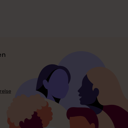
en
relse