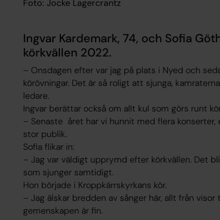
Foto: Jocke Lagercrantz
Ingvar Kardemark, 74, och Sofia Göt
körkvällen 2022.
– Onsdagen efter var jag på plats i Nyed och sed
körövningar. Det är så roligt att sjunga, kamratern
ledare.
Ingvar berättar också om allt kul som görs runt kö
– Senaste året har vi hunnit med flera konserter
stor publik.
Sofia flikar in:
– Jag var väldigt upprymd efter körkvällen. Det bl
som sjunger sam­­tidigt.
Hon började i Kroppkärrs­kyrkans kör.
– Jag älskar bredden av sånger här, allt från visor 
gemenskapen är fin.