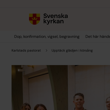
Till innehållet
Till undermeny
Dop, konfirmation, vigsel, begravning
Det här hände
Karlstads pastorat
Upptäck glädjen i körsång