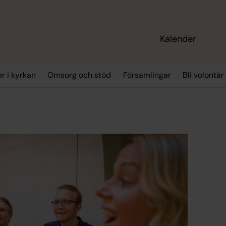
Kalender
r i kyrkan
Omsorg och stöd
Församlingar
Bli volontär