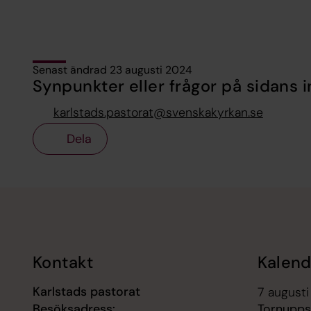
Senast ändrad 23 augusti 2024
Synpunkter eller frågor på sidans i
karlstads.pastorat@svenskakyrkan.se
Dela
Tillbaka till toppen
Tillbaka till innehållet
Kontakt
Kalend
Karlstads pastorat
7 augusti
Besöksadress:
Tornupps