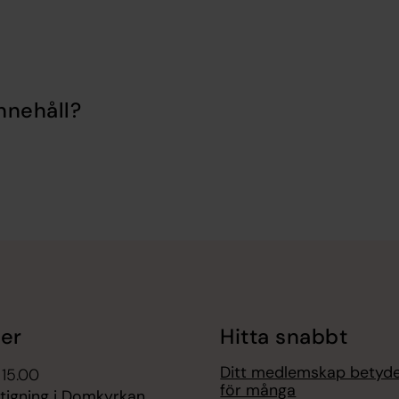
nnehåll?
er
Hitta snabbt
Ditt medlemskap betyd
 15.00
för många
tigning i Domkyrkan,