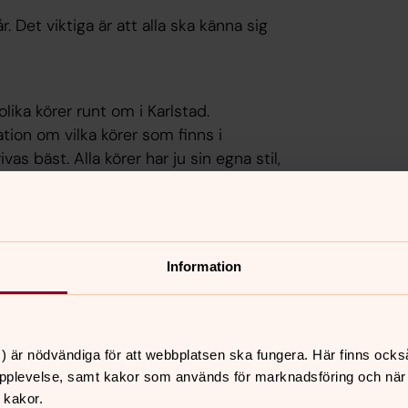
. Det viktiga är att alla ska känna sig
olika körer runt om i Karlstad.
ion om vilka körer som finns i
as bäst. Alla körer har ju sin egna stil,
, att vi enbart ­fokuserar på sånger med
sjunger alla möjliga genrer. Så den myten
Information
 och Janne Johansson, körledare för
na arrangerar prova på kör-kvällen.
sjungit innan och de som sjungit mycket
 vill träffa oss körledare.
) är nödvändiga för att webbplatsen ska fungera. Här finns ocks
pplevelse, samt kakor som används för marknadsföring och när vi
 kakor.