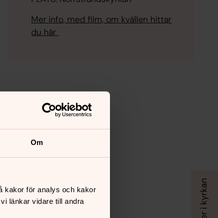
Mer info, med film, om kvällen hittar
du här
Om
å kakor för analys och kakor
 länkar vidare till andra