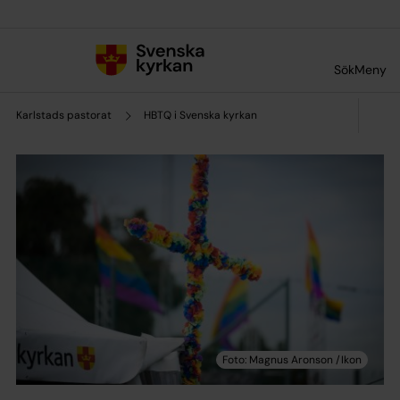
Till innehållet
Till undermeny
Sök
Meny
Karlstads pastorat
HBTQ i Svenska kyrkan