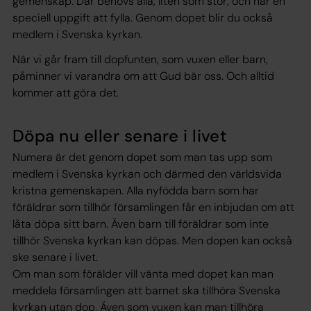
gemenskap. Där behövs alla, liten som stor, och har en
speciell uppgift att fylla. Genom dopet blir du också
medlem i Svenska kyrkan.
När vi går fram till dopfunten, som vuxen eller barn,
påminner vi varandra om att Gud bär oss. Och alltid
kommer att göra det.
Döpa nu eller senare i livet
Numera är det genom dopet som man tas upp som
medlem i Svenska kyrkan och därmed den världsvida
kristna gemenskapen. Alla nyfödda barn som har
föräldrar som tillhör församlingen får en inbjudan om att
låta döpa sitt barn. Även barn till föräldrar som inte
tillhör Svenska kyrkan kan döpas. Men dopen kan också
ske senare i livet.
Om man som förälder vill vänta med dopet kan man
meddela församlingen att barnet ska tillhöra Svenska
kyrkan utan dop. Även som vuxen kan man tillhöra