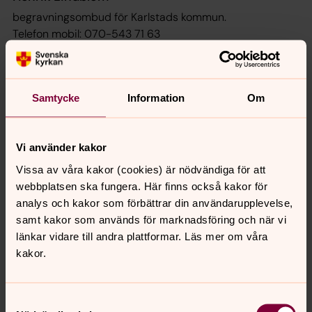
begravningsombud för Karlstads kommun.
Telefon mobil: 070-543 71 63
E-post:
henrik.lindblom@karlstad.se
Ombudets verksamhet regleras i Begravningslagens 10
kapitel och i Begravningsförordningens 49-58 §§.
Samtycke
Information
Om
Länk till Länsstyrelsens sida om begravning
Länk till Karlstads kommuns sida om begravning
Vi använder kakor
Varför finns begravningsombud?
Vissa av våra kakor (cookies) är nödvändiga för att
Efter relationsändringen 2000-01-01 begränsades
webbplatsen ska fungera. Här finns också kakor för
möjligheten för dem som inte tillhör Svenska kyrkan att
analys och kakor som förbättrar din användarupplevelse,
påverka hur begravningsverksamheten sköts eftersom
samt kakor som används för marknadsföring och när vi
man inte har rösträtt vid kyrkliga val och inte är valbar
länkar vidare till andra plattformar. Läs mer om våra
för förtroendeuppdrag.
kakor.
Frågor om service och kostnader gällande
begravningsentreprenör, stenhuggerifirma eller dylikt
Samtyckesval
ingår inte i begravningsombudets uppdrag.