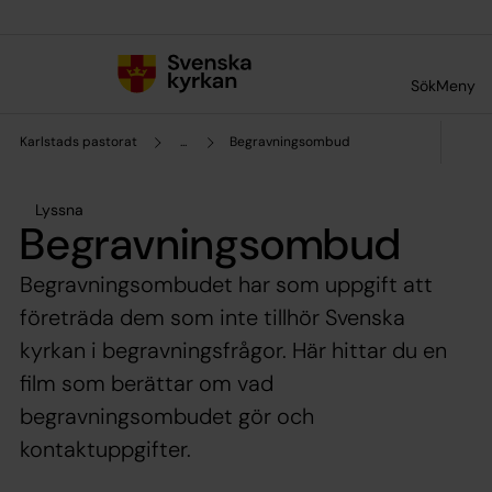
Till innehållet
Till undermeny
Sök
Meny
Karlstads pastorat
...
Begravningsombud
Lyssna
Begravningsombud
Begravningsombudet har som uppgift att
företräda dem som inte tillhör Svenska
kyrkan i begravningsfrågor. Här hittar du en
film som berättar om vad
begravningsombudet gör och
kontaktuppgifter.