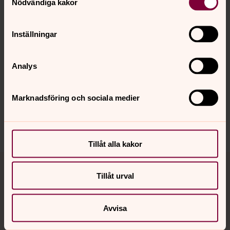
Nödvändiga kakor
Inställningar
Senast ändrad 18 mars 2025
Synpunkter eller frågor på sidans
Analys
innehåll?
karlstads.pastorat@svenskakyrkan.se
Marknadsföring och sociala medier
Dela
Tillåt alla kakor
Tillbaka till toppen
Tillbaka till innehållet
Tillåt urval
Kontakt
Avvisa