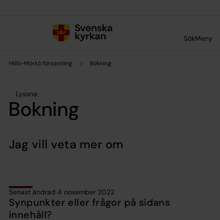
Till innehållet
Till undermeny
Sök
Meny
Hölö-Mörkö församling
Bokning
Lyssna
Bokning
Jag vill veta mer om
Senast ändrad 4 november 2022
Synpunkter eller frågor på sidans
innehåll?