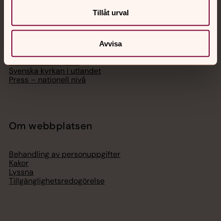
Tillåt urval
Hitta församling
Bli medlem
Lediga jobb
Ge en gåva
Avvisa
Organisation
Act Svenska kyrkan
Svenska kyrkan i utlandet
Press – nationell nivå
Om webbplatsen
Behandling av personuppgifter
Kakor
Lyssna
Tillgänglighetsredogörelse