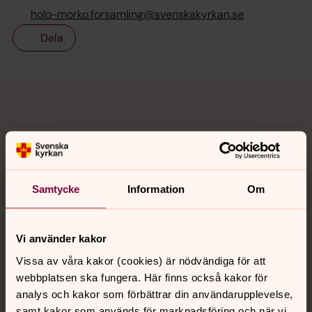
holo-morko.forsamling@svenskakyrkan.se
Dela
Tillbaka till toppen
Tillbaka till innehållet
Kontakt
Samtycke
Information
Om
Kalender
Vi använder kakor
Hitta snabbt
Vissa av våra kakor (cookies) är nödvändiga för att
webbplatsen ska fungera. Här finns också kakor för
analys och kakor som förbättrar din användarupplevelse,
Sociala kanaler
samt kakor som används för marknadsföring och när vi