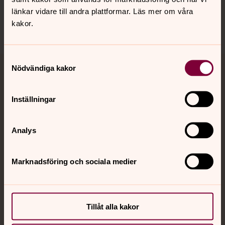
länkar vidare till andra plattformar. Läs mer om våra
kakor.
Samtyckesval
Nödvändiga kakor
Jourhavande präst
Akut samtals- och krisstöd. Prata eller chatta anonymt
Inställningar
med en präst på kvällar och nätter.
Analys
Chatt
Digitalt brev
Marknadsföring och sociala medier
Telefon 112
Tillåt alla kakor
Svenska kyrkan