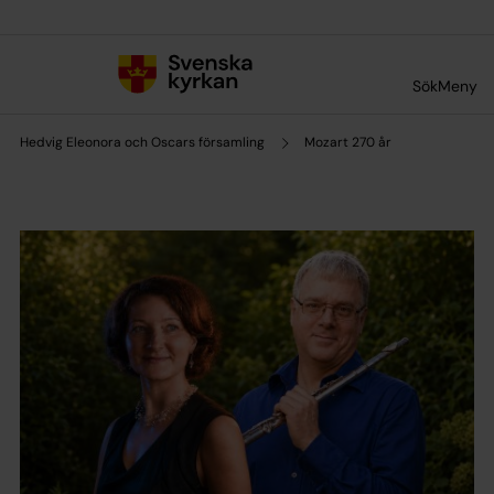
Till innehållet
Till undermeny
Sök
Meny
Hedvig Eleonora och Oscars församling
Mozart 270 år