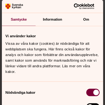
Synpunkter eller frågor på sidans
innehåll?
Samtycke
Information
Om
hedvigeleonoraoscars.forsamling@svenskakyrkan.se
Dela
Vi använder kakor
Vissa av våra kakor (cookies) är nödvändiga för att
Tillbaka till toppen
Tillbaka till innehållet
webbplatsen ska fungera. Här finns också kakor för
analys och kakor som förbättrar din användarupplevelse,
samt kakor som används för marknadsföring och när vi
länkar vidare till andra plattformar. Läs mer om våra
Kontakt
kakor.
Kalender
Samtyckesval
Nödvändiga kakor
Hitta snabbt