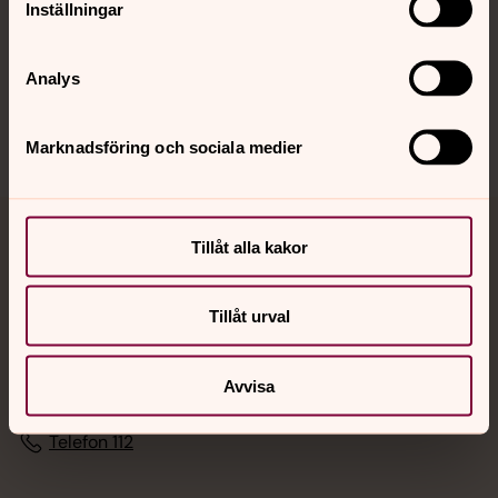
Inställningar
Sociala kanaler
Analys
Marknadsföring och sociala medier
Jourhavande präst
Tillåt alla kakor
Akut samtals- och krisstöd. Prata eller chatta anonymt
Tillåt urval
med en präst på kvällar och nätter.
Avvisa
Chatt
Digitalt brev
Telefon 112