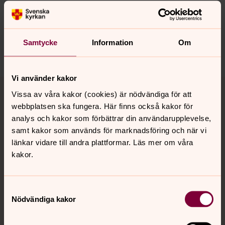
Samtycke
Information
Om
Dela
Vi använder kakor
Tillbaka till toppen
Tillbaka till innehållet
Vissa av våra kakor (cookies) är nödvändiga för att
webbplatsen ska fungera. Här finns också kakor för
analys och kakor som förbättrar din användarupplevelse,
Kontakt
samt kakor som används för marknadsföring och när vi
länkar vidare till andra plattformar. Läs mer om våra
kakor.
Kalender
Samtyckesval
Nödvändiga kakor
Hitta snabbt