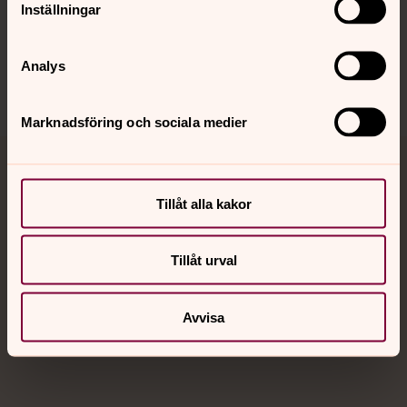
Inställningar
Sociala kanaler
Analys
Marknadsföring och sociala medier
Jourhavande präst
Tillåt alla kakor
Akut samtals- och krisstöd. Prata eller chatta anonymt
med en präst på kvällar och nätter.
Tillåt urval
Chatt
Digitalt brev
Avvisa
Telefon 112