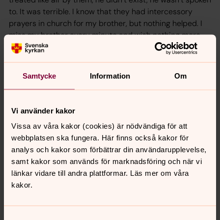
to. It was terri­ble. I know that they had intercessory
prayers in church for my brother, but nothing helped. I
miss my brother every minute and wish nothing more
than that he would have been able to live his life as who
he was.
Samtycke
Information
Om
The image I want to describe here is the image that has
haunted me since I was thirteen years old: the blue
medallion wallpaper in our hall and, at eye level, my
Vi använder kakor
brother’s worn-out jeans and light-coloured tennis
Vissa av våra kakor (cookies) är nödvändiga för att
shoes, without shoelaces...
webbplatsen ska fungera. Här finns också kakor för
...because that’s what he was wearing when he hung
analys och kakor som förbättrar din användarupplevelse,
himself.
samt kakor som används för marknadsföring och när vi
länkar vidare till andra plattformar. Läs mer om våra
kakor.
Evelina
Synnyin vapaakirkolliseen seurakuntaan Etelä-
Suomessa. Perheemme oli tiukan uskonnollinen eikä
Samtyckesval