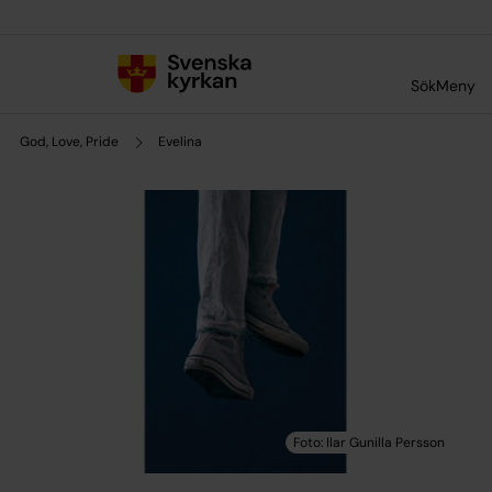
Till innehållet
Till undermeny
Sök
Meny
God, Love, Pride
Evelina