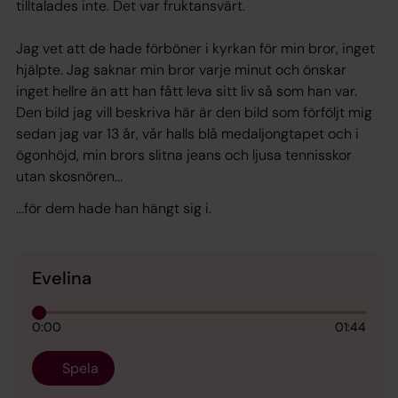
tilltalades inte. Det var fruktansvärt.
Jag vet att de hade förböner i kyrkan för min bror, inget
hjälpte. Jag saknar min bror varje minut och önskar
inget hellre än att han fått leva sitt liv så som han var.
Den bild jag vill beskriva här är den bild som förföljt mig
sedan jag var 13 år, vår halls blå medaljongtapet och i
ögonhöjd, min brors slitna jeans och ljusa tennisskor
utan skosnören...
...för dem hade han hängt sig i.
Evelina
0:00
01:44
Spela