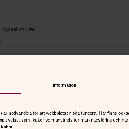
r pyssel och lek.
:
Information
och
Glimåkra
.
) är nödvändiga för att webbplatsen ska fungera. Här finns ocks
pplevelse, samt kakor som används för marknadsföring och när vi
 kakor.