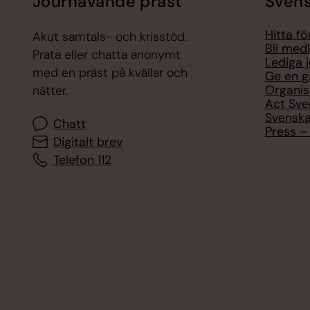
Jourhavande präst
Svens
Hitta f
Akut samtals- och krisstöd.
Bli med
Prata eller chatta anonymt
Lediga 
med en präst på kvällar och
Ge en g
Organis
nätter.
Act Sve
Svenska
Chatt
Press – 
Digitalt brev
Telefon 112