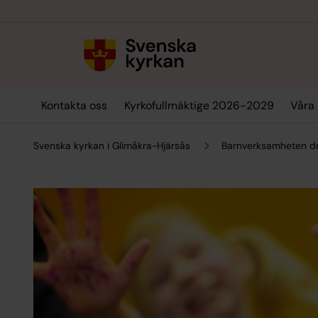
Till innehållet
Till undermeny
Kontakta oss
Kyrkofullmäktige 2026-2029
Våra 
Svenska kyrkan i Glimåkra-Hjärsås
Barnverksamheten dr