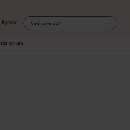
Sök
Kyrkor
nska kyrkan