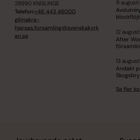
9 augusti
28990 KNISLINGE
Avslutni
Telefon:
+46 443 46000
blockflöj
glimakra-
hjarsas.forsamling@svenskakyrk
12 august
an.se
After Wor
församli
13 augusti
Andakt p
Skogsbryn
Se fler 