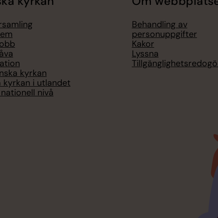
ka kyrkan
Om webbplats
örsamling
Behandling av
lem
personuppgifter
jobb
Kakor
åva
Lyssna
ation
Tillgänglighetsredogö
nska kyrkan
 kyrkan i utlandet
nationell nivå