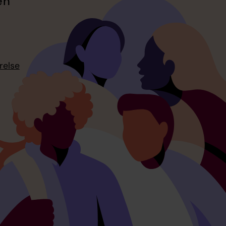
en
relse