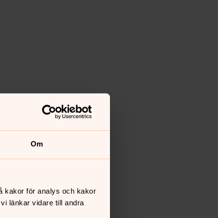
Om
å kakor för analys och kakor
 länkar vidare till andra