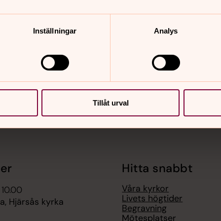
Inställningar
Analys
nnehåll?
e
Tillåt urval
er
Hitta snabbt
Våra kyrkor
 10.00
Livets högtider
, Hjärsås kyrka
Begravning
Mötesplatser