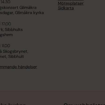
 14.30
Mötesplatser
ngskonsert Glimåkra
Sidkarta
tsdagar, Glimåkra kyrka
i 17.00
k, Sibbhults
ngshem
 11.00
å Skogsbrynet,
et, Sibbhult
kommande händelser