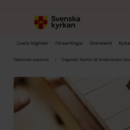
Till innehållet
Till undermeny
Livets högtider
Församlingar
Gränsland
Kyrka
Gislaveds pastorat
Organist/ Kantor till Anderstorps för