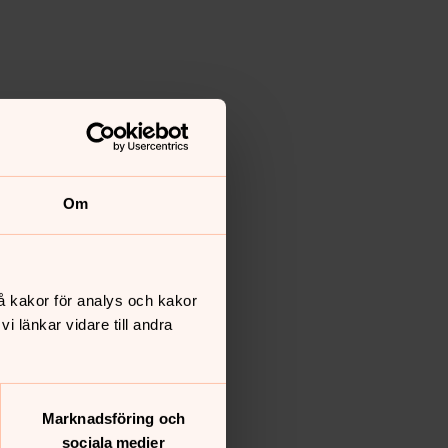
Om
å kakor för analys och kakor
 länkar vidare till andra
Marknadsföring och
sociala medier