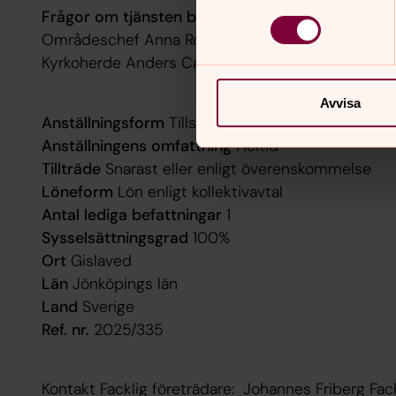
Frågor om tjänsten besvaras av:
Områdeschef Anna Roos 0371-831 56
Kyrkoherde Anders Carlwe 0371-831 55
Avvisa
Anställningsform
Tillsvidareanställning
Anställningens omfattning
Heltid
Tillträde
Snarast eller enligt överenskommelse
Löneform
Lön enligt kollektivavtal
Antal lediga befattningar
1
Sysselsättningsgrad
100%
Ort
Gislaved
Län
Jönköpings län
Land
Sverige
Ref. nr.
2025/335
Kontakt Facklig företrädare: Johannes Friberg F