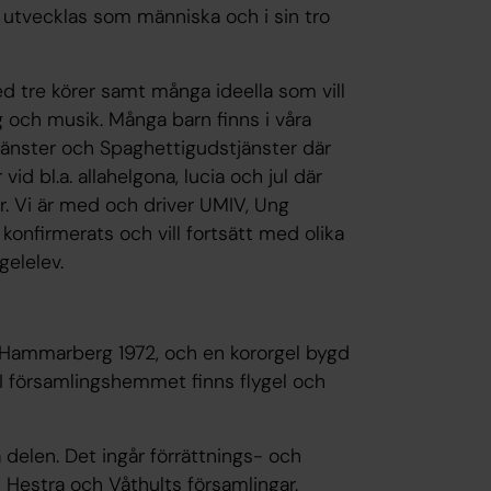
ch utvecklas som människa och i sin tro
ed tre körer samt många ideella som vill
 och musik. Många barn finns i våra
änster och Spaghettigudstjänster där
id bl.a. allahelgona, lucia och jul där
. Vi är med och driver UMIV, Ung
nfirmerats och vill fortsätt med olika
gelelev.
v Hammarberg 1972, och en kororgel bygd
 I församlingshemmet finns flygel och
 delen. Det ingår förrättnings- och
 Hestra och Våthults församlingar.