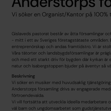
Anderstorps f
Vi söker en Organist/Kantor på 100% t
Gislaveds pastorat består av åtta församlingar och
- mitt i ett av Sveriges företagstätaste områden
entreprenörskap och andas framtidstro. Vi är stolt
Våra tätorter och landsbygdsförsamlingar är prä
och med ett starkt driv för bygden där kyrkan är e
natur och Isabergstoppen bjuder på äventyr så v
Beskrivning
Vi söker en musiker med huvudsaklig tjänstgöring
Anderstorps församling drivs av engagerade medar
förtroendevalda.
Vi vill fortsätta att utveckla ideella medarbetare o
väl barn och ungdomsarbetet som gudstjänstutveckl