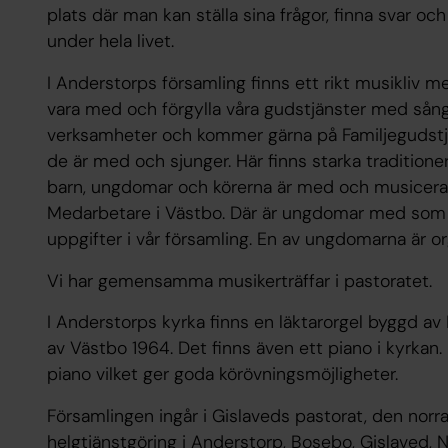
plats där man kan ställa sina frågor, finna svar o
under hela livet.
I Anderstorps församling finns ett rikt musikliv m
vara med och förgylla våra gudstjänster med sång
verksamheter och kommer gärna på Familjegudstj
de är med och sjunger. Här finns starka traditioner v
barn, ungdomar och körerna är med och musicerar
Medarbetare i Västbo. Där är ungdomar med som ko
uppgifter i vår församling. En av ungdomarna är or
Vi har gemensamma musikerträffar i pastoratet.
I Anderstorps kyrka finns en läktarorgel byggd a
av Västbo 1964. Det finns även ett piano i kyrkan.
piano vilket ger goda körövningsmöjligheter.
Församlingen ingår i Gislaveds pastorat, den norra
helgtjänstgöring i Anderstorp, Bosebo, Gislaved, N