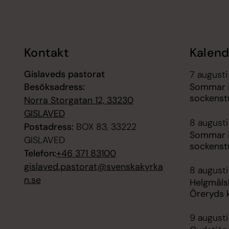
Tillbaka till toppen
Tillbaka till innehållet
Kontakt
Kalend
Gislaveds pastorat
7 augusti
Besöksadress:
Sommar i
sockenst
Norra Storgatan 12, 33230
GISLAVED
8 augusti
Postadress:
BOX 83, 33222
Sommar i
GISLAVED
sockenst
Telefon:
+46 371 83100
gislaved.pastorat@svenskakyrka
8 augusti
n.se
Helgmåls
Öreryds 
9 augusti