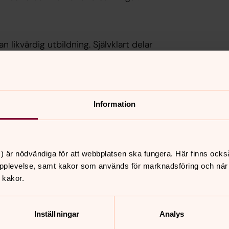
 likvärdig utbildning. Självklart delar
.
Information
agd arbetstid.
) är nödvändiga för att webbplatsen ska fungera. Här finns ocks
pplevelse, samt kakor som används för marknadsföring och när vi
ryteringssystemet Varbi:
 kakor.
2368/
ortlöpande under ansökningstiden.
Inställningar
Analys