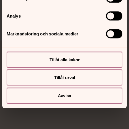
Sociala kanaler
Analys
Marknadsföring och sociala medier
Jourhavande präst
Tillåt alla kakor
Akut samtals- och krisstöd. Prata eller chatta anonymt
med en präst på kvällar och nätter.
Tillåt urval
Chatt
Avvisa
Digitalt brev
Telefon 112