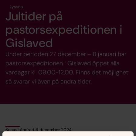
Lyssna
Jultider på
pastorsexpeditionen i
Gislaved
Under perioden 27 december – 8 januari har
pastorsexpeditionen i Gislaved öppet alla
vardagar kl. 09.00-12.00. Finns det möjlighet
så svarar vi även på andra tider.
Senast ändrad 6 december 2024