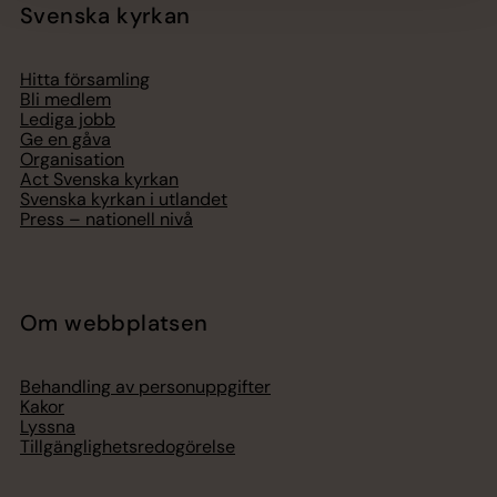
Svenska kyrkan
Hitta församling
Bli medlem
Lediga jobb
Ge en gåva
Organisation
Act Svenska kyrkan
Svenska kyrkan i utlandet
Press – nationell nivå
Om webbplatsen
Behandling av personuppgifter
Kakor
Lyssna
Tillgänglighetsredogörelse