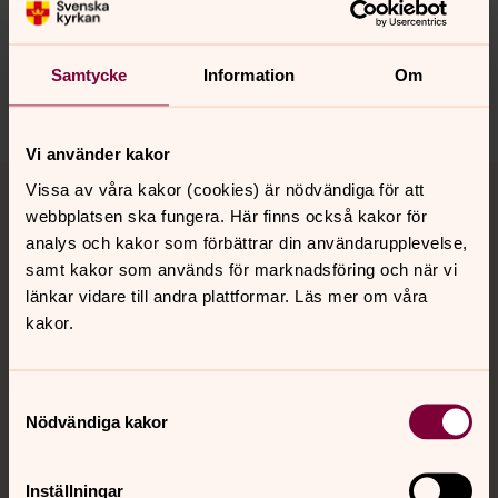
Synpunkter eller frågor på sidans
innehåll?
gislaved.pastorat@svenskakyrkan.se
Samtycke
Information
Om
Dela
Vi använder kakor
Tillbaka till toppen
Tillbaka till innehållet
Vissa av våra kakor (cookies) är nödvändiga för att
webbplatsen ska fungera. Här finns också kakor för
analys och kakor som förbättrar din användarupplevelse,
samt kakor som används för marknadsföring och när vi
Kontakt
länkar vidare till andra plattformar. Läs mer om våra
kakor.
Kalender
Samtyckesval
Nödvändiga kakor
Hitta snabbt
Inställningar