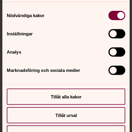
Kontakt
Samtyckesval
Nödvändiga kakor
Kalender
Inställningar
Hitta snabbt
Analys
Marknadsföring och sociala medier
Sociala kanaler
Tillåt alla kakor
Tillåt urval
Jourhavande präst