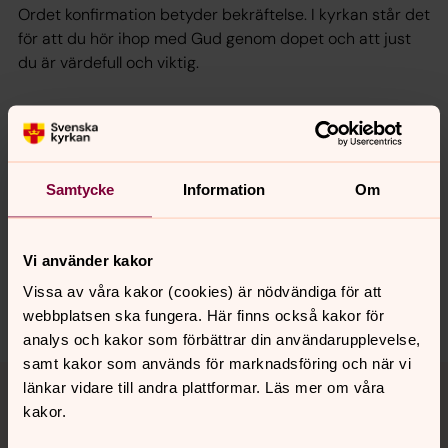
Ordet konfirmation betyder bekräftelse. I kyrkan står det
för att du hör ihop med Gud genom dopet och att just
du är värdefull och viktig.
Senast ändrad 29 oktober 2024
Synpunkter eller frågor på sidans
Samtycke
Information
Om
innehåll?
gagnef.pastorat@svenskakyrkan.se
Vi använder kakor
Dela
Vissa av våra kakor (cookies) är nödvändiga för att
webbplatsen ska fungera. Här finns också kakor för
analys och kakor som förbättrar din användarupplevelse,
samt kakor som används för marknadsföring och när vi
Tillbaka till toppen
Tillbaka till innehållet
länkar vidare till andra plattformar. Läs mer om våra
kakor.