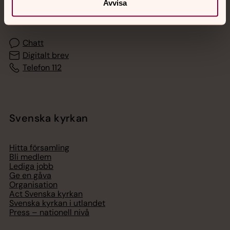
Akut samtals- och krisstöd. Prata eller chatta anonymt
Avvisa
med en präst på kvällar och nätter.
Chatt
Digitalt brev
Telefon 112
Svenska kyrkan
Hitta församling
Bli medlem
Lediga jobb
Ge en gåva
Organisation
Act Svenska kyrkan
Svenska kyrkan i utlandet
Press – nationell nivå