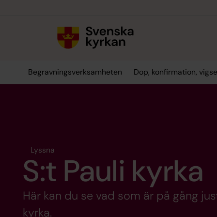
Till innehållet
Till undermeny
Begravningsverksamheten
Dop, konfirmation, vigs
Lyssna
S:t Pauli kyrka
Här kan du se vad som är på gång just
kyrka.