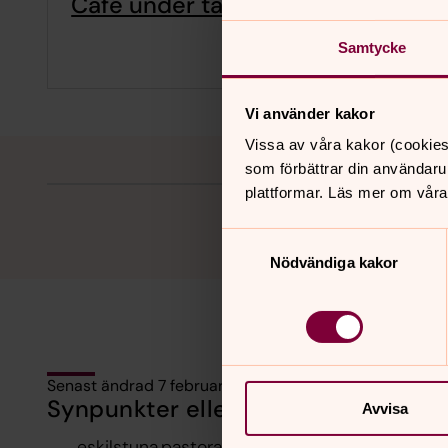
Café under taket
Samtycke
Vi använder kakor
Vissa av våra kakor (cookies
som förbättrar din användaru
plattformar. Läs mer om våra
Samtyckesval
Nödvändiga kakor
Senast ändrad 7 februari 2025
Synpunkter eller frågor på sidans i
Avvisa
eskilstuna.pastorat@svenskakyrkan.se