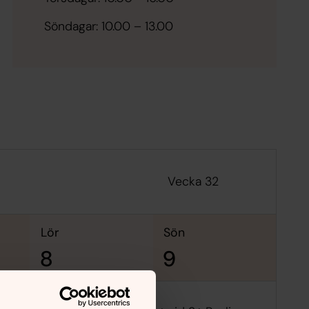
Söndagar: 10.00 – 13.00
Vecka 32
lör
sön
8
9