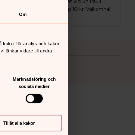
om och ta en fika under taket vid S:t Pauli
yrkas portar. Kaffe med dopp 10 kr. Välkomna!
Om
å kakor för analys och kakor
 länkar vidare till andra
Marknadsföring och
sociala medier
Tillåt alla kakor