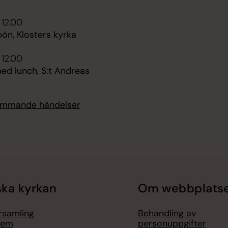
 12.00
ön, Klosters kyrka
 12.00
ed lunch, S:t Andreas
kommande händelser
ka kyrkan
Om webbplats
örsamling
Behandling av
lem
personuppgifter