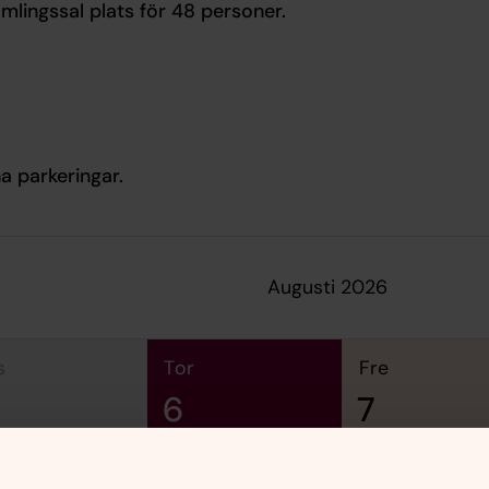
mlingssal plats för 48 personer.
a parkeringar.
augusti 2026
s
tor
fre
6
7