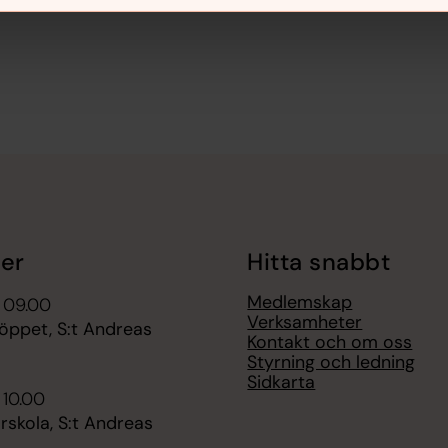
er
Hitta snabbt
Medlemskap
 09.00
Verksamheter
öppet, S:t Andreas
Kontakt och om oss
Styrning och ledning
Sidkarta
 10.00
skola, S:t Andreas