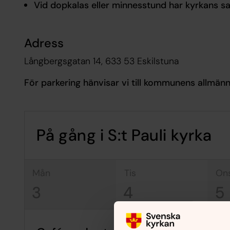
Vid dopkalas eller minnesstund har kyrkans sa
Adress
Långbergsgatan 14, 633 53 Eskilstuna
För parkering hänvisar vi till kommunens allmänn
På gång i S:t Pauli kyrka
mån
tis
on
3
4
5