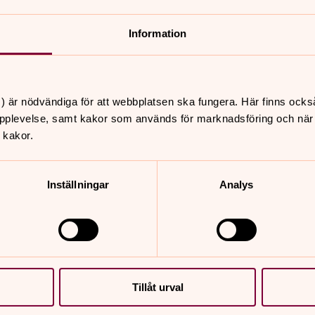
torsdag 6 augusti 2026
·
13.30
–
16.00
K
S:t Pauli kyrka
k
Ansvarig Jenny Heickell
Information
) är nödvändiga för att webbplatsen ska fungera. Här finns ocks
pplevelse, samt kakor som används för marknadsföring och när vi
 kakor.
Inställningar
Analys
nnehåll?
Tillåt urval