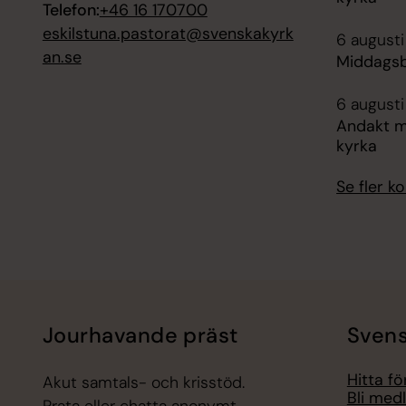
Telefon:
+46 16 170700
eskilstuna.pastorat@svenskakyrk
6 augusti
an.se
Middagsb
6 augusti
Andakt m
kyrka
Se fler 
Jourhavande präst
Svens
Hitta f
Akut samtals- och krisstöd.
Bli med
Prata eller chatta anonymt