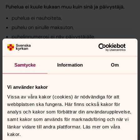
Puhelua ei kuule kukaan muu kuin sinä ja päivystäjä,
puhelua ei nauhoiteta,
puhelu on sinulle maksuton,
puhelinnumerosi ei näy päivystäjälle.
Samtycke
Information
Om
Senast ändrad 8 februari 2023
Vi använder kakor
Synpunkter eller frågor på sidans
innehåll?
Vissa av våra kakor (cookies) är nödvändiga för att
webbplatsen ska fungera. Här finns också kakor för
eskilstuna.pastorat@svenskakyrkan.se
analys och kakor som förbättrar din användarupplevelse,
Dela
samt kakor som används för marknadsföring och när vi
länkar vidare till andra plattformar. Läs mer om våra
kakor.
Tillbaka till toppen
Tillbaka till innehållet