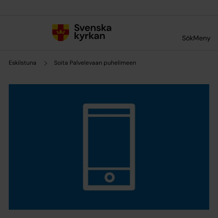
Till innehållet
Till undermeny
Sök
Meny
Eskilstuna
Soita Palvelevaan puhelimeen