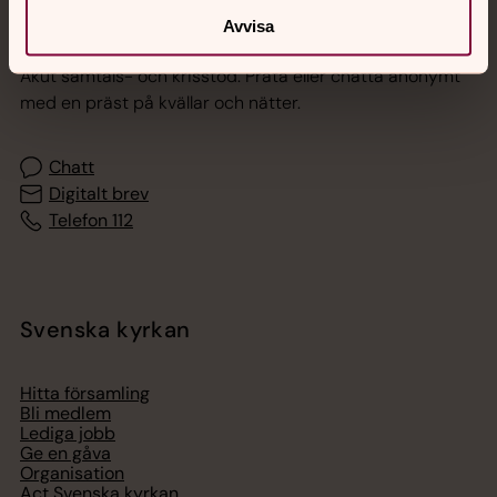
Jourhavande präst
Avvisa
Akut samtals- och krisstöd. Prata eller chatta anonymt
med en präst på kvällar och nätter.
Chatt
Digitalt brev
Telefon 112
Svenska kyrkan
Hitta församling
Bli medlem
Lediga jobb
Ge en gåva
Organisation
Act Svenska kyrkan