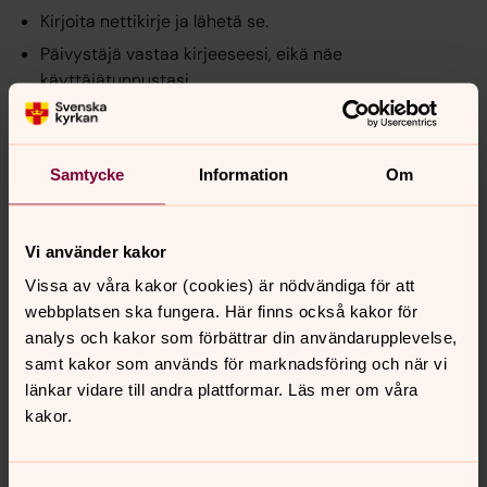
Kirjoita nettikirje ja lähetä se.
Päivystäjä vastaa kirjeeseesi, eikä näe
käyttäjätunnustasi.
Voit lukea vastauskirjeen, kun kirjaudut sisään
seuraavan kerran.
Käyttäjätunnus ja salasana ovat tärkeitä, pidä ne siksi
Samtycke
Information
Om
tallessa. Voit käyttää niitä uudestaan, jos olet poistanut
edellisen kirjeen tai sen lukuaika on mennyt umpeen.
Vi använder kakor
Yksi vastaus kuhunkin kirjeeseen
Vissa av våra kakor (cookies) är nödvändiga för att
webbplatsen ska fungera. Här finns också kakor för
Saat jokaiseen kirjeeseen saat vain yhden vastauksen.
analys och kakor som förbättrar din användarupplevelse,
Jos lähetät uuden kirjeen, vastaajana voi olla toinen
samt kakor som används för marknadsföring och när vi
päivystäjä. Hän ei tiedä aikaisemmista kirjeistäsi.
länkar vidare till andra plattformar. Läs mer om våra
Kun olet lukenut saamasi vastauksen, voit halutessasi
kakor.
poistaa kirjeesi ja saamasi vastauksen heti. Muussa
tapauksessa voit lukea kirjeesi kahden viikon ajan. Sen