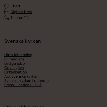
Chatt
Digitalt brev
Telefon 112
Svenska kyrkan
Hitta församling
Bli medlem
Lediga jobb
Ge en gåva
Organisation
Act Svenska kyrkan
Svenska kyrkan i utlandet
Press – nationell nivå