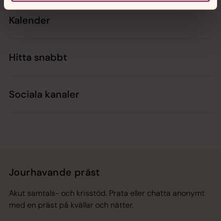
Kalender
Hitta snabbt
Sociala kanaler
Jourhavande präst
Akut samtals- och krisstöd. Prata eller chatta anonymt
med en präst på kvällar och nätter.