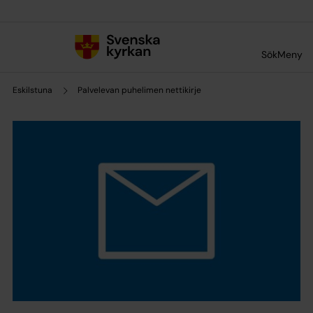
Till innehållet
Till undermeny
Sök
Meny
Eskilstuna
Palvelevan puhelimen nettikirje