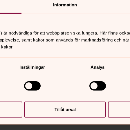
s utomhus på Kristi himmelfärds dag.
Information
) är nödvändiga för att webbplatsen ska fungera. Här finns ocks
t. Deltagarna kan gå till olika platser
pplevelse, samt kakor som används för marknadsföring och när vi
 plats och skriva en bön på en annan.
 kakor.
koholisters andliga program med tolv
Inställningar
Analys
n kan innehålla gemensam psalmsång,
k. Förutom att det är mycket musik så
temat i musiken eller söndagens tema,
Tillåt urval