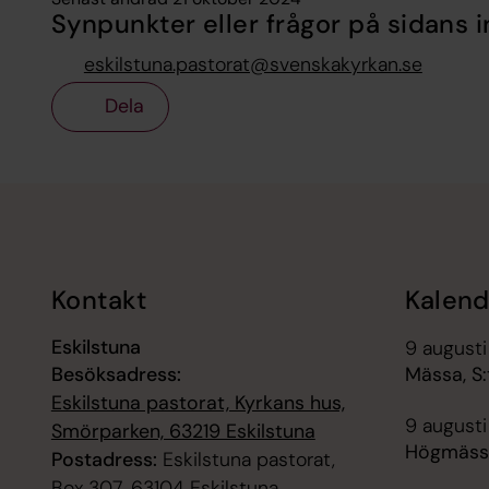
Synpunkter eller frågor på sidans i
eskilstuna.pastorat@svenskakyrkan.se
Dela
Tillbaka till toppen
Tillbaka till innehållet
Kontakt
Kalend
Eskilstuna
9 augusti
Besöksadress:
Mässa, S:
Eskilstuna pastorat, Kyrkans hus,
9 augusti
Smörparken, 63219 Eskilstuna
Högmässa
Postadress:
Eskilstuna pastorat,
Box 307, 63104 Eskilstuna