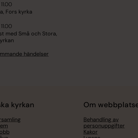
 11.00
, Fors kyrka
 11.00
st med Små och Stora,
yrkan
kommande händelser
ka kyrkan
Om webbplats
örsamling
Behandling av
lem
personuppgifter
jobb
Kakor