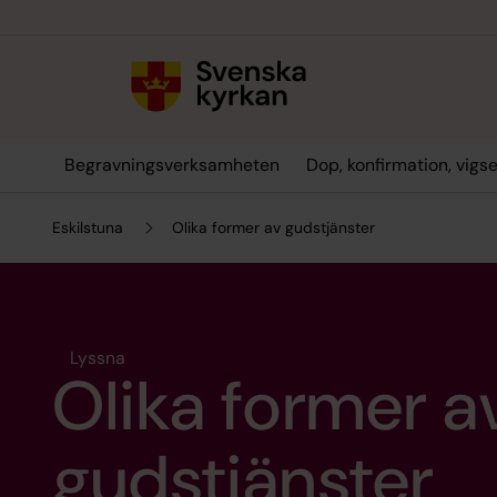
Till innehållet
Till undermeny
Begravningsverksamheten
Dop, konfirmation, vigs
Eskilstuna
Olika former av gudstjänster
Lyssna
Olika former a
gudstjänster