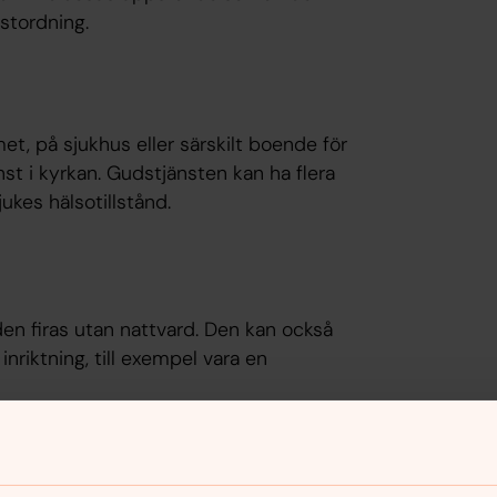
nstordning.
, på sjukhus eller särskilt boende för
st i kyrkan. Gudstjänsten kan ha flera
ukes hälsotillstånd.
 firas utan nattvard. Den kan också
nriktning, till exempel vara en