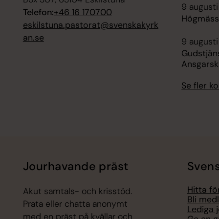
9 augusti
Telefon:
+46 16 170700
Högmässa
eskilstuna.pastorat@svenskakyrk
an.se
9 augusti
Gudstjän
Ansgarsk
Se fler 
Jourhavande präst
Svens
Hitta f
Akut samtals- och krisstöd.
Bli med
Prata eller chatta anonymt
Lediga 
med en präst på kvällar och