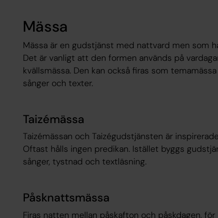
Mässa
Mässa är en gudstjänst med nattvard men som h
Det är vanligt att den formen används på vardag
kvällsmässa. Den kan också firas som temamässa d
sånger och texter.
Taizémässa
Taizémässan och Taizégudstjänsten är inspirerade
Oftast hålls ingen predikan. Istället byggs gudstj
sånger, tystnad och textläsning.
Påsknattsmässa
Firas natten mellan påskafton och påskdagen, för 