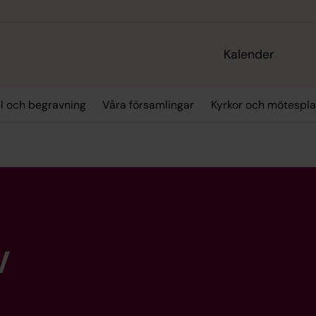
Kalender
el och begravning
Våra församlingar
Kyrkor och mötespla
v