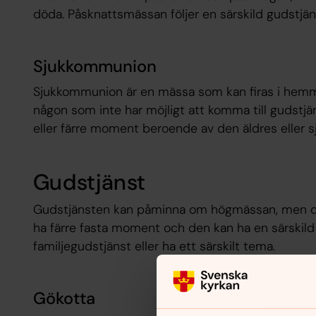
döda. Påsknattsmässan följer en särskild gudstjä
Sjukkommunion
Sjukkommunion är en mässa som kan firas i hemmet
någon som inte har möjligt att komma till gudstjän
eller färre moment beroende av den äldres eller sj
Gudstjänst
Gudstjänsten kan påminna om högmässan, men den
ha färre fasta moment och den kan ha en särskild i
familjegudstjänst eller ha ett särskilt tema.
Gökotta