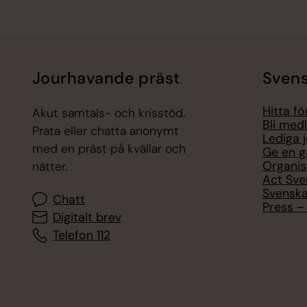
Jourhavande präst
Svens
Hitta f
Akut samtals- och krisstöd.
Bli med
Prata eller chatta anonymt
Lediga 
med en präst på kvällar och
Ge en g
Organis
nätter.
Act Sve
Svenska
Chatt
Press – 
Digitalt brev
Telefon 112