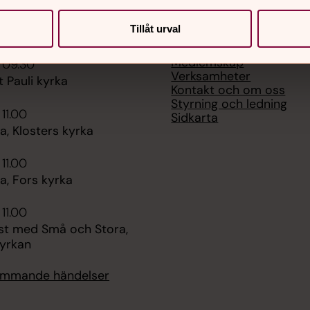
Tillåt urval
er
Hitta snabbt
Medlemskap
 09.30
Verksamheter
t Pauli kyrka
Kontakt och om oss
Styrning och ledning
 11.00
Sidkarta
, Klosters kyrka
 11.00
, Fors kyrka
 11.00
st med Små och Stora,
yrkan
kommande händelser