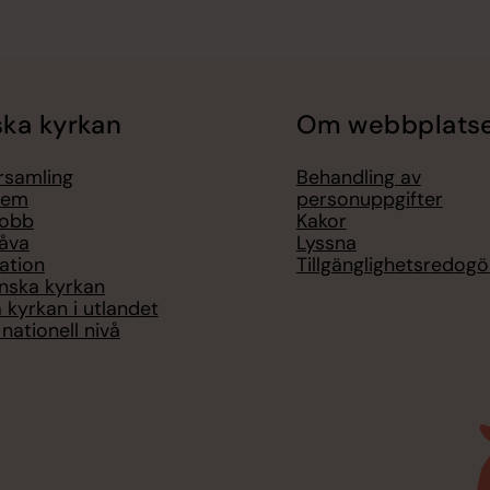
ka kyrkan
Om webbplats
örsamling
Behandling av
lem
personuppgifter
jobb
Kakor
åva
Lyssna
ation
Tillgänglighetsredogö
nska kyrkan
 kyrkan i utlandet
nationell nivå