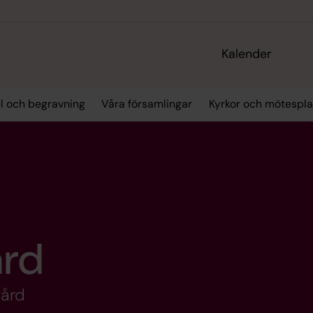
Kalender
el och begravning
Våra församlingar
Kyrkor och mötespla
ård
gård