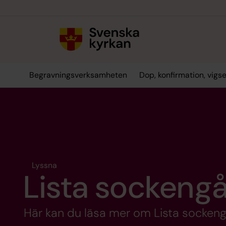
Till innehållet
Till undermeny
Begravningsverksamheten
Dop, konfirmation, vigs
Lyssna
Lista sockeng
Här kan du läsa mer om Lista socken