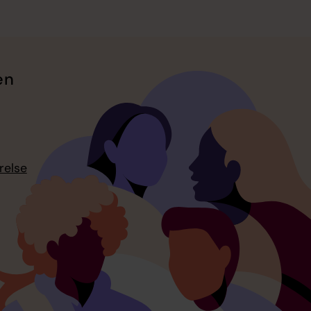
en
relse