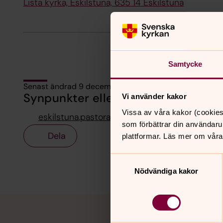
Lista kyrka, Eskilstuna, 635 14 Eskilstuna
Samtycke
Senast ändrad 9 december 2024
Synpunkter eller frågor på sidans i
Vi använder kakor
Vissa av våra kakor (cookies
eskilstuna.pastorat@svenskakyrkan.se
som förbättrar din användaru
Dela
plattformar. Läs mer om våra
Samtyckesval
Nödvändiga kakor
Tillbaka till toppen
Tillbaka till innehållet