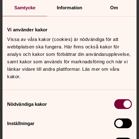
Samtycke
Information
Om
Tillbaka till toppen
Tillbaka till innehållet
Vi använder kakor
Vissa av våra kakor (cookies) är nödvändiga för att
Kontakt
webbplatsen ska fungera. Här finns också kakor för
analys och kakor som förbättrar din användarupplevelse,
samt kakor som används för marknadsföring och när vi
Kalender
länkar vidare till andra plattformar. Läs mer om våra
kakor.
Hitta snabbt
Samtyckesval
Nödvändiga kakor
Sociala kanaler
Inställningar