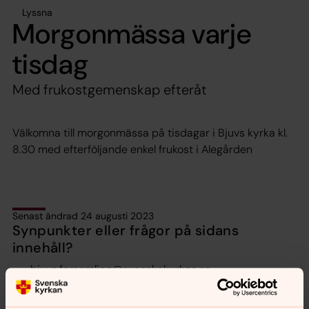
Lyssna
Morgonmässa varje
tisdag
Med frukostgemenskap efteråt
Välkomna till morgonmässa på tisdagar i Bjuvs kyrka kl.
8.30 med efterföljande enkel frukost i Alegården
Senast ändrad 24 augusti 2023
Synpunkter eller frågor på sidans
innehåll?
bjuvs.forsamling@svenskakyrkan.se
Dela