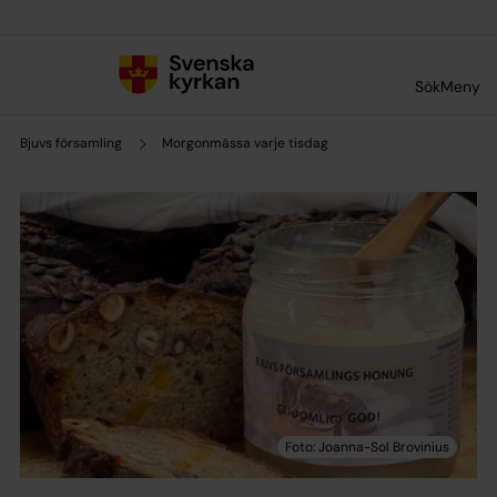
Till innehållet
Till undermeny
Sök
Meny
Bjuvs församling
Morgonmässa varje tisdag