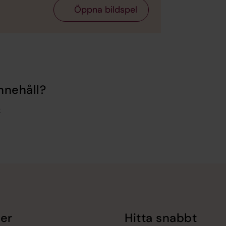
Öppna bildspel
nnehåll?
e
er
Hitta snabbt