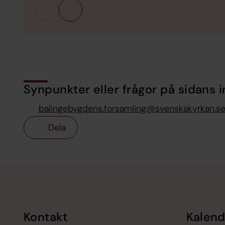
Synpunkter eller frågor på sidans i
balingebygdens.forsamling@svenskakyrkan.s
Dela
Tillbaka till toppen
Tillbaka till innehållet
Kontakt
Kalend