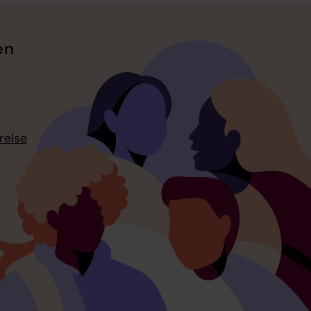
en
relse