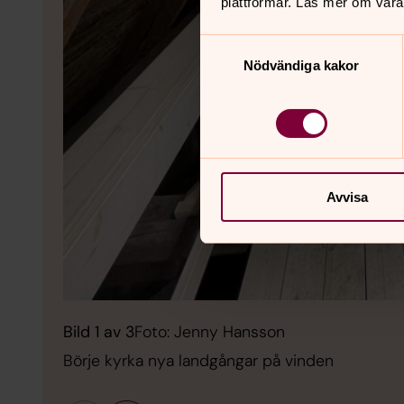
plattformar. Läs mer om våra
Samtyckesval
Nödvändiga kakor
Avvisa
Bild 1 av 3
Foto: Jenny Hansson
Börje kyrka nya landgångar på vinden