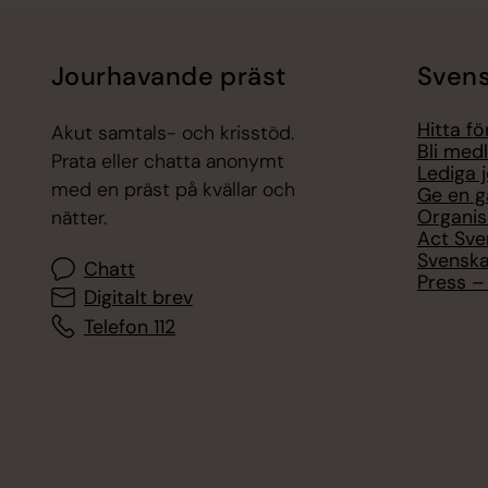
Jourhavande präst
Svens
Hitta f
Akut samtals- och krisstöd.
Bli med
Prata eller chatta anonymt
Lediga 
med en präst på kvällar och
Ge en g
Organis
nätter.
Act Sve
Svenska
Chatt
Press – 
Digitalt brev
Telefon 112