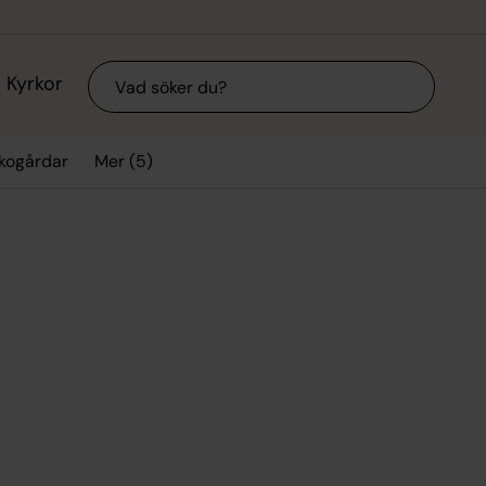
Sök
Kyrkor
Mer (5)
kogårdar