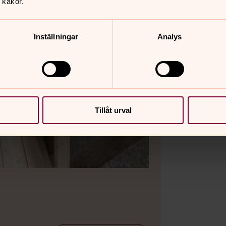
 kakor.
Inställningar
Analys
Bild 2 av 3
Foto: J
Börje kyrkvind ins
Tillåt urval