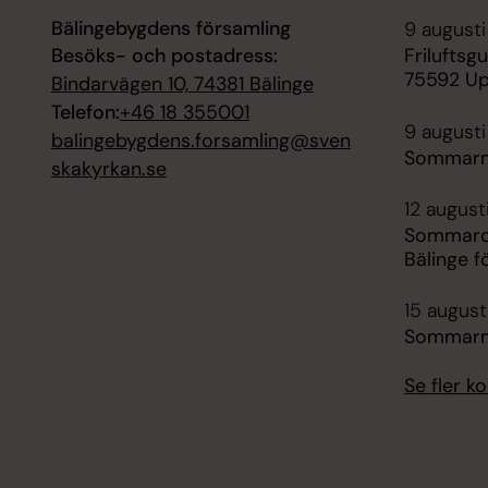
Bälingebygdens församling
9 augusti
Besöks- och postadress:
Friluftsg
75592 Up
Bindarvägen 10, 74381 Bälinge
Telefon:
+46 18 355001
9 augusti
balingebygdens.forsamling@sven
Sommarmu
skakyrkan.se
12 augusti
Sommarcaf
Bälinge 
15 august
Sommarmu
Se fler 