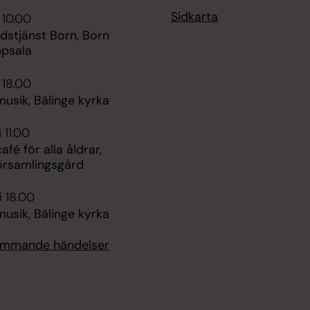
Sidkarta
 10.00
udstjänst Born, Born
psala
 18.00
sik, Bälinge kyrka
 11.00
é för alla åldrar,
församlingsgård
i 18.00
sik, Bälinge kyrka
kommande händelser