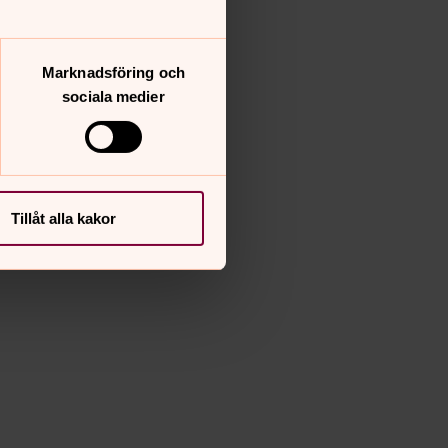
Marknadsföring och
sociala medier
enny Hansson
pektion av gavelfönster
Tillåt alla kakor