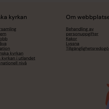
ka kyrkan
Om webbplats
örsamling
Behandling av
lem
personuppgifter
jobb
Kakor
åva
Lyssna
ation
Tillgänglighetsredogö
nska kyrkan
 kyrkan i utlandet
nationell nivå