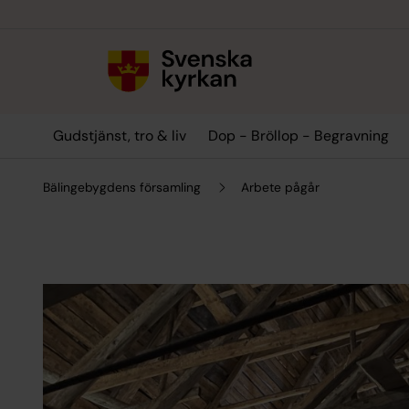
Till innehållet
Till undermeny
Gudstjänst, tro & liv
Dop - Bröllop - Begravning
Bälingebygdens församling
Arbete pågår