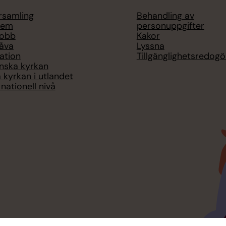
örsamling
Behandling av
lem
personuppgifter
jobb
Kakor
åva
Lyssna
ation
Tillgänglighetsredogö
nska kyrkan
 kyrkan i utlandet
nationell nivå