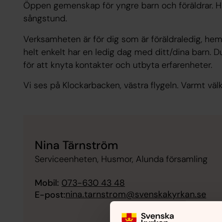
Öppen gemenskap för yngre barn och föräldrar. Här 
sångstund.
Verksamheten är för dig som är föräldraledig, hemm
helt enkelt har en ledig dag med ditt/dina barn.
för att knyta kontakter och utbyta erfarenheter.
Vi ses på Klockarbacken, västra flygeln. Varmt vä
Nina Tärnström
Serviceenheten, Husmor, Alunda församling
Mobil:
073-630 43 48
nina.tarnstrom@svenskakyrkan.se
E-post: