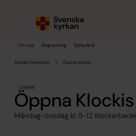
Till innehållet
Till undermeny
Om oss
Begravning
Själavård
Alunda församling
Öppna Klockis
Lyssna
Öppna Klockis
Måndag-onsdag kl. 9-12 Klockarback