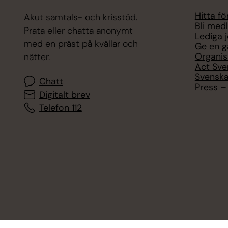
Hitta f
Akut samtals- och krisstöd.
Bli med
Prata eller chatta anonymt
Lediga 
med en präst på kvällar och
Ge en g
Organis
nätter.
Act Sve
Svenska
Chatt
Press – 
Digitalt brev
Telefon 112