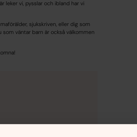
leker vi, pysslar och ibland har vi
aförälder, sjukskriven, eller dig som
 Du som väntar barn är också välkommen
lkomna!