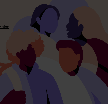
relse