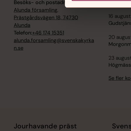
Besöks- och postadress:
Högmässa
Alunda församling,
16 augusti
Prästgårdsvägen 18, 74730
Gudstjän
Alunda
Telefon:
+46 174 15351
20 augus
alunda.forsamling@svenskakyrka
Morgonmä
n.se
23 august
Högmässa
Se fler 
Jourhavande präst
Svens