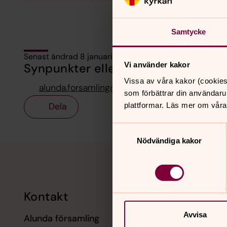
Samtycke
Senast ändrad 8 januari 2026
Vi använder kakor
Synpunkter eller frågor på sidans i
Vissa av våra kakor (cookies
alunda.forsamling@svenskakyrkan.se
som förbättrar din användaru
Dela
plattformar. Läs mer om våra
Samtyckesval
Nödvändiga kakor
Tillbaka till toppen
Tillbaka till innehållet
Kontakt
Kalend
Avvisa
Alunda församling
9 augusti