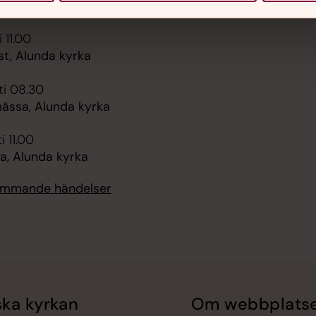
, Alunda kyrka
 11.00
st, Alunda kyrka
ti 08.30
ssa, Alunda kyrka
i 11.00
, Alunda kyrka
kommande händelser
ka kyrkan
Om webbplats