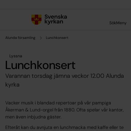
Till innehållet
Till undermeny
Sök
Meny
Alunda församling
Lunchkonsert
Lyssna
Lunchkonsert
Varannan torsdag jämna veckor 12.00 Alunda
kyrka
Vacker musik i blandad repertoar på vår pampiga
Åkerman & Lund-orgel från 1880. Ofta spelar vår kantor,
men även inbjudna gäster.
Efteråt kan du avnjuta en lunchmacka med kaffe eller te