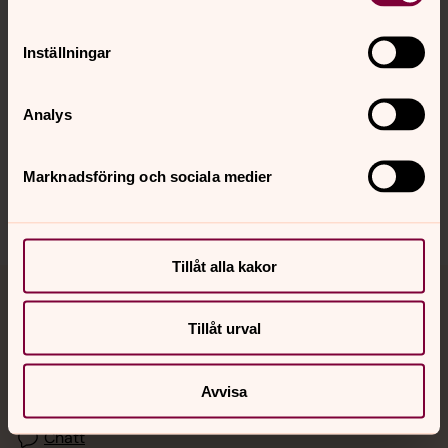
Kalender
Inställningar
Hitta snabbt
Analys
Sociala kanaler
Marknadsföring och sociala medier
Tillåt alla kakor
Jourhavande präst
Tillåt urval
Akut samtals- och krisstöd. Prata eller chatta anonymt
med en präst på kvällar och nätter.
Avvisa
Chatt