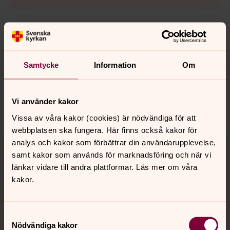
Senast ändrad 8 april 2026
Synpunkter eller frågor på sidans
Samtycke
Information
Om
innehåll?
alunda.forsamling@svenskakyrkan.se
Vi använder kakor
Dela
Vissa av våra kakor (cookies) är nödvändiga för att
webbplatsen ska fungera. Här finns också kakor för
Tillbaka till toppen
Tillbaka till innehållet
analys och kakor som förbättrar din användarupplevelse,
samt kakor som används för marknadsföring och när vi
länkar vidare till andra plattformar. Läs mer om våra
kakor.
Kontakt
Samtyckesval
Nödvändiga kakor