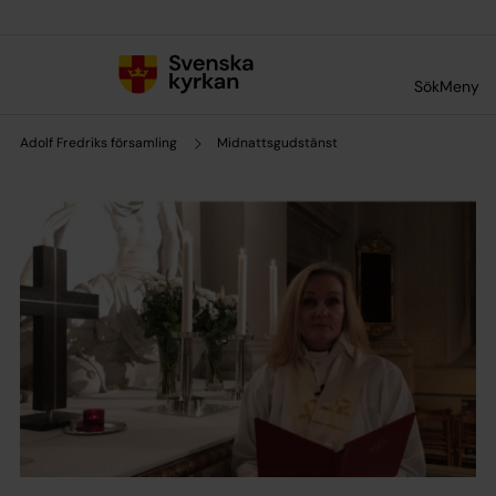
Till innehållet
Till undermeny
Sök
Meny
Adolf Fredriks församling
Midnattsgudstänst