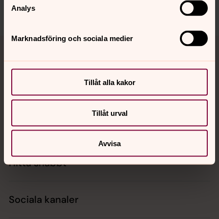
Dela
Analys
Marknadsföring och sociala medier
Tillbaka till toppen
Tillbaka till innehållet
Tillåt alla kakor
Kontakt
Tillåt urval
Kalender
Avvisa
Hitta snabbt
Sociala kanaler