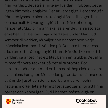
märkvärdigt, det strålar inte av ljus där i krubban, det är
ingen himmelsk änglakör. Det är vardagligt. Herdarna går
från den lysande himmelska änglakören till något litet
och normalt: Ett vanligt nyfött barn. När det otroliga
händer att Gud blir människa, så sker det i allra största
enkelhet. Här behövs inga ytterligare under. När Gud
kommer till världen, så väljer han det sätt som varje
människa kommer till världen på. Det som förenar oss
alla: som ett bräckligt, nyfött barn. När Gud kommer till
världen, så är tecknet ett litet barn i en krubba. Det allra
minsta får vara tecknet på det allra största. För
herdarna börjar det med en himmelsk änglakör, en glimt
av himlens härlighet. Men sedan gäller det att lämna det
strålande ljuset och den underbara musiken och i
nattens mörker leta efter ett litet spädbarn. För att finna
barnet och känna igen Gud i barnet, måste vi gå en
liknande väg som herdarna; se Gud i det enkla och
vardagliga. För Gud är närvarande i varje sammanhang