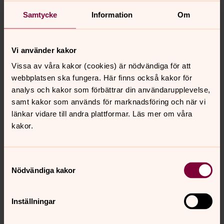
och varje människas liv. Är vi tillräckligt små och öppna
för att våga knäböja inför krubban och tillbe vår Gud i
Samtycke
Information
Om
detta lilla barn? När vår blick möter barnet i krubba, ser
det lilla barnet på oss med ögon fulla av kärlek, ömhet
och förtroende. Såsom Gud ser på var och en av oss.
Vi använder kakor
Barnet i krubban - tecknet på Guds aldrig sinande
Vissa av våra kakor (cookies) är nödvändiga för att
kärlek till. Denna julnatt när det gudomliga kommer kan
webbplatsen ska fungera. Här finns också kakor för
du andas ut mörker, och andas in ljuset.
analys och kakor som förbättrar din användarupplevelse,
samt kakor som används för marknadsföring och när vi
Präst Katarina Lindgren. Sångare ur Adolf Fredriks
länkar vidare till andra plattformar. Läs mer om våra
vokalensemble under ledning av Christoffer Holgersson.
kakor.
Per-Ove Larsson organist.
Samtyckesval
Nödvändiga kakor
Senast ändrad 16 december 2020
Synpunkter eller frågor på sidans
innehåll?
Inställningar
adolf-fredrik.forsamling@svenskakyrkan.se