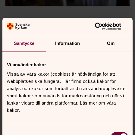
Senast ändrad 1 juni 2026
Synpunkter eller frågor på sidans
Samtycke
Information
Om
innehåll?
adolf-fredrik.forsamling@svenskakyrkan.se
Dela
Vi använder kakor
Vissa av våra kakor (cookies) är nödvändiga för att
webbplatsen ska fungera. Här finns också kakor för
Tillbaka till toppen
Tillbaka till innehållet
analys och kakor som förbättrar din användarupplevelse,
samt kakor som används för marknadsföring och när vi
länkar vidare till andra plattformar. Läs mer om våra
kakor.
Kontakt
Samtyckesval