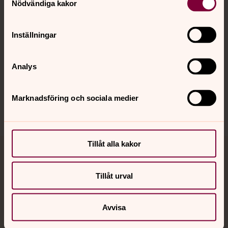
Kalender
Nödvändiga kakor
Inställningar
Hitta snabbt
Analys
Sociala kanaler
Marknadsföring och sociala medier
Tillåt alla kakor
Jourhavande präst
Tillåt urval
Akut samtals- och krisstöd. Prata eller chatta anonymt
med en präst på kvällar och nätter.
Avvisa
Chatt