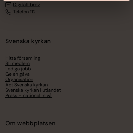
Digitalt brev
Telefon 112
Svenska kyrkan
Hitta församling
Bli medlem
Lediga jobb
Ge en gåva
Organisation
Act Svenska kyrkan
Svenska kyrkan i utlandet
Press – nationell nivå
Om webbplatsen