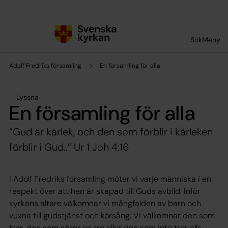
Till innehållet
Till undermeny
Sök
Meny
Adolf Fredriks församling
En församling för alla
Lyssna
En församling för alla
”Gud är kärlek, och den som förblir i kärleken
förblir i Gud..” Ur 1 Joh 4:16
I Adolf Fredriks församling möter vi varje människa i en
respekt över att hen är skapad till Guds avbild. Inför
kyrkans altare välkomnar vi mångfalden av barn och
vuxna till gudstjänst och körsång. Vi välkomnar den som
tror, den som söker en tro eller den som inte tror alls.