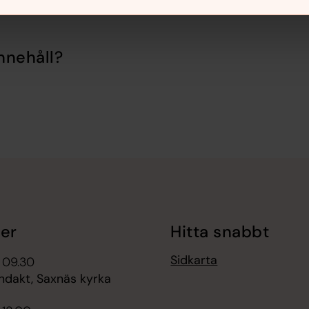
nnehåll?
er
Hitta snabbt
Sidkarta
 09.30
dakt, Saxnäs kyrka