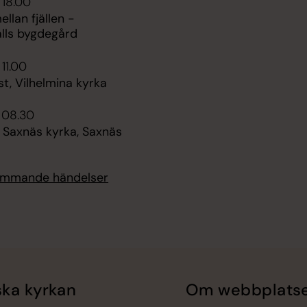
 18.00
ellan fjällen -
älls bygdegård
 11.00
t, Vilhelmina kyrka
i 08.30
 Saxnäs kyrka, Saxnäs
kommande händelser
ka kyrkan
Om webbplats