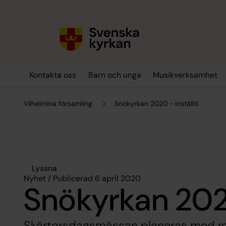
Till innehållet
Till undermeny
Kontakta oss
Barn och unga
Musikverksamhet
Vilhelmina församling
Snökyrkan 2020 - inställd
Lyssna
Nyhet / Publicerad 6 april 2020
Snökyrkan 2020
Skärtorsdagsmässan planeras med re