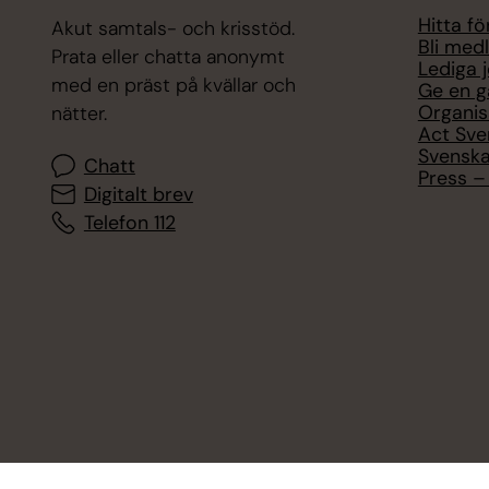
Hitta f
Akut samtals- och krisstöd.
Bli med
Prata eller chatta anonymt
Lediga 
med en präst på kvällar och
Ge en g
Organis
nätter.
Act Sve
Svenska
Chatt
Press – 
Digitalt brev
Telefon 112