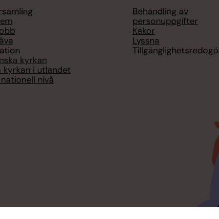
örsamling
Behandling av
lem
personuppgifter
jobb
Kakor
åva
Lyssna
ation
Tillgänglighetsredogö
nska kyrkan
 kyrkan i utlandet
nationell nivå