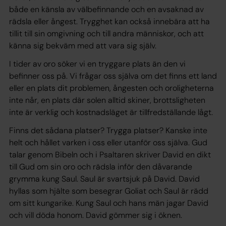
både en känsla av välbefinnande och en avsaknad av
rädsla eller ångest. Trygghet kan också innebära att ha
tillit till sin omgivning och till andra människor, och att
känna sig bekväm med att vara sig själv.
I tider av oro söker vi en tryggare plats än den vi
befinner oss på. Vi frågar oss själva om det finns ett land
eller en plats dit problemen, ångesten och oroligheterna
inte når, en plats där solen alltid skiner, brottsligheten
inte är verklig och kostnadsläget är tillfredställande lågt.
Finns det sådana platser? Trygga platser? Kanske inte
helt och hållet varken i oss eller utanför oss själva. Gud
talar genom Bibeln och i Psaltaren skriver David en dikt
till Gud om sin oro och rädsla inför den dåvarande
grymma kung Saul. Saul är svartsjuk på David. David
hyllas som hjälte som besegrar Goliat och Saul är rädd
om sitt kungarike. Kung Saul och hans män jagar David
och vill döda honom. David gömmer sig i öknen.