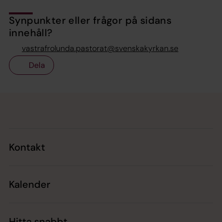
Synpunkter eller frågor på sidans
innehåll?
vastrafrolunda.pastorat@svenskakyrkan.se
Dela
Tillbaka till toppen
Tillbaka till innehållet
Kontakt
Kalender
Hitta snabbt