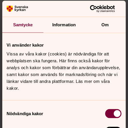
Ty du är min hjälp,
under dina vingars skugga jublar jag.
Min själ håller sig till dig,
din högra hand uppehåller mig…. ”
Samtycke
Information
Om
Psalm 63: av kung David
Vi använder kakor
Vissa av våra kakor (cookies) är nödvändiga för att
Under dina vingars skugga jublar jag! Det skriver David.
webbplatsen ska fungera. Här finns också kakor för
Tänk dig känslan under vingarna: gott och varmt, mjukt,
analys och kakor som förbättrar din användarupplevelse,
totalt skydd på alla sidor. Du är trygg, glädjen sprider sig
samt kakor som används för marknadsföring och när vi
i kroppen, det är vilsamt och helt säkert. Jag är säker
länkar vidare till andra plattformar. Läs mer om våra
och Gud fyller mig med godhet.
kakor.
Tills faran är över – Ibland behöver vi dra oss undan.
Bildligt talat tömma oss ett tag. Skäms inte för det. Du
Samtyckesval
får krypa in under den allsmäktiges skugga och vila där
Nödvändiga kakor
tills faran är över. Gud älskar dig inte mindre för det.