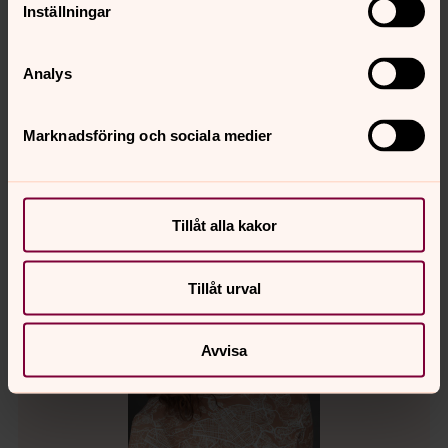
Inställningar
Suzana Enmark
Omslagsmålningen av Lotta Wallin Persson heter Under
Analys
dina vingars skugga och är inspirerad aftonbönen I frid.
(Art_by_Lowa på Instagram)
Marknadsföring och sociala medier
Tillåt alla kakor
Tillåt urval
Avvisa