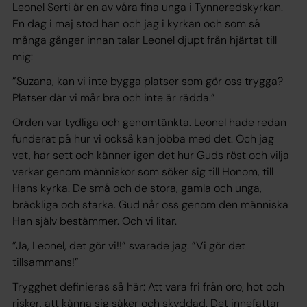
Leonel Serti är en av våra fina unga i Tynneredskyrkan.
En dag i maj stod han och jag i kyrkan och som så
många gånger innan talar Leonel djupt från hjärtat till
mig:
”Suzana, kan vi inte bygga platser som gör oss trygga?
Platser där vi mår bra och inte är rädda.”
Orden var tydliga och genomtänkta. Leonel hade redan
funderat på hur vi också kan jobba med det. Och jag
vet, har sett och känner igen det hur Guds röst och vilja
verkar genom människor som söker sig till Honom, till
Hans kyrka. De små och de stora, gamla och unga,
bräckliga och starka. Gud når oss genom den människa
Han själv bestämmer. Och vi litar.
”Ja, Leonel, det gör vi!!” svarade jag. ”Vi gör det
tillsammans!”
Trygghet definieras så här:
Att vara fri från oro, hot och
risker, att känna sig säker och skyddad. Det innefattar