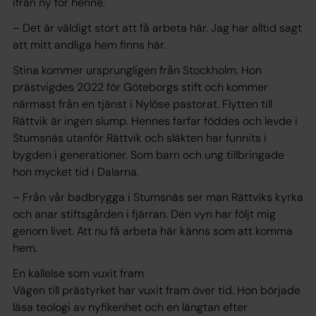
ifrån ny för henne.
– Det är väldigt stort att få arbeta här. Jag har alltid sagt
att mitt andliga hem finns här.
Stina kommer ursprungligen från Stockholm. Hon
prästvigdes 2022 för Göteborgs stift och kommer
närmast från en tjänst i Nylöse pastorat. Flytten till
Rättvik är ingen slump. Hennes farfar föddes och levde i
Stumsnäs utanför Rättvik och släkten har funnits i
bygden i generationer. Som barn och ung tillbringade
hon mycket tid i Dalarna.
– Från vår badbrygga i Stumsnäs ser man Rättviks kyrka
och anar stiftsgården i fjärran. Den vyn har följt mig
genom livet. Att nu få arbeta här känns som att komma
hem.
En kallelse som vuxit fram
Vägen till prästyrket har vuxit fram över tid. Hon började
läsa teologi av nyfikenhet och en längtan efter