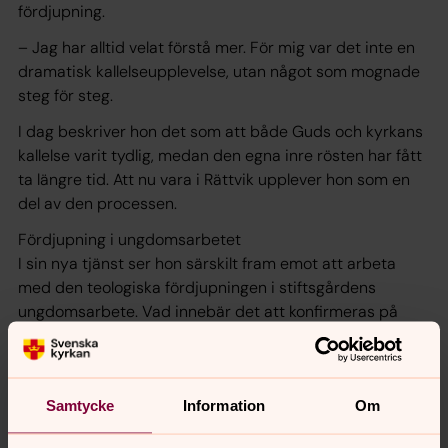
fördjupning.
– Jag har alltid velat förstå mer. För mig var det inte en
dramatisk kallelseupplevelse, utan något som mognade
steg för steg.
I dag beskriver hon det som att både Guds och kyrkans
kallelse varit tydlig, medan den egna inre rösten har fått
ta längre tid. Att nu vara i Rättvik upplever hon som en
del av den processen.
Fördjupning i ungdomsarbetet
I sin nya tjänst ser hon särskilt fram emot att arbeta
med den teologiska fördjupningen i stiftsgårdens
ungdomsarbete. Vad innebär det att konfirmeras på
stiftsgården? Vilken grund och riktning bär
verksamheten?
– Det finns en stark och fin ungdomskultur här. Den ska
Samtycke
Information
Om
få fortsätta vara det den är. Samtidigt vill vi fördjupa den
teologiska riktningen, så att det finns en tydlig grund att