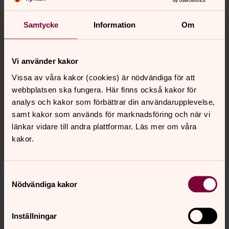
Kyrkomusiker, Värby församling
Samtycke
Information
Om
Mobil:
070-8103165
ann-sofie.gribel@svenskakyrkan.se
E-post:
Vi använder kakor
Mer om Ann-Sofie Gribel
Vissa av våra kakor (cookies) är nödvändiga för att
Ann-Sofie är musiker hos oss och arbetar med
webbplatsen ska fungera. Här finns också kakor för
gudstjänst, kör och musik i alla åldrar.
analys och kakor som förbättrar din användarupplevelse,
samt kakor som används för marknadsföring och när vi
länkar vidare till andra plattformar. Läs mer om våra
kakor.
Samtyckesval
Nödvändiga kakor
Senast ändrad 9 juli 2026
Synpunkter eller frågor på sidans
Inställningar
innehåll?