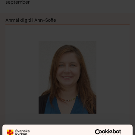
september
Anmäl dig till Ann-Sofie
Ann-Sofie Gribel