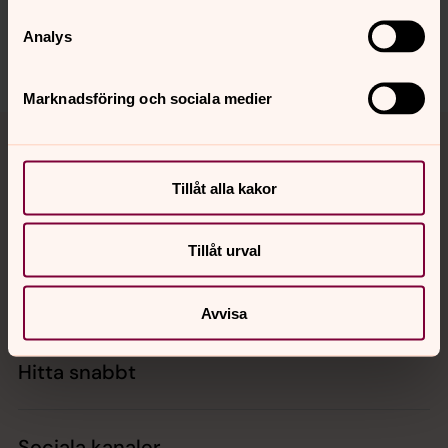
varby.forsamling@svenskakyrkan.se
Analys
Dela
Marknadsföring och sociala medier
Tillbaka till toppen
Tillbaka till innehållet
Tillåt alla kakor
Kontakt
Tillåt urval
Kalender
Avvisa
Hitta snabbt
Sociala kanaler