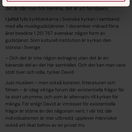
ibland är man jättetrött på det, skiter i den oftast. Men
det är där man hör hemma, det är ett familjearv.
I jultid
fylls kyrkbänkarna i Svenska kyrkan i samband
med alla musikgudstjänster. I december månad förra
året besökte 1 251 767 svenskar någon form av
gudstjänst. Som kulturell institution är kyrkan den
största i Sverige.
– Och det är inte någon extragrej utan det är en
bärande del av det här samhället. Och det kan man vara
stolt över och odla, tycker David.
Just musiken – men också konsten, litteraturen och
filmen – är idag viktiga forum där existentiella frågor får
ta stort utrymme, och som är alternativ till kyrkan för
många. För enligt David är intresset för existentiella
frågor är större än det någonsin varit. I vår tid, där
individualismen är mer utbredd, upplever människor
också ett ökat behov av en privat tro.