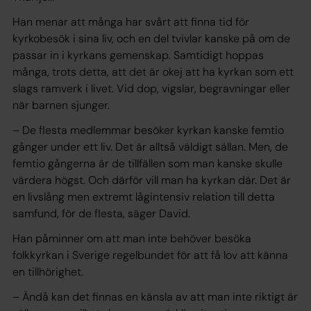
Han menar att många har svårt att finna tid för
kyrkobesök i sina liv, och en del tvivlar kanske på om de
passar in i kyrkans gemenskap. Samtidigt hoppas
många, trots detta, att det är okej att ha kyrkan som ett
slags ramverk i livet. Vid dop, vigslar, begravningar eller
när barnen sjunger.
– De flesta medlemmar besöker kyrkan kanske femtio
gånger under ett liv. Det är alltså väldigt sällan. Men, de
femtio gångerna är de tillfällen som man kanske skulle
värdera högst. Och därför vill man ha kyrkan där. Det är
en livslång men extremt lågintensiv relation till detta
samfund, för de flesta, säger David.
Han påminner om att man inte behöver besöka
folkkyrkan i Sverige regelbundet för att få lov att känna
en tillhörighet.
– Ändå kan det finnas en känsla av att man inte riktigt är