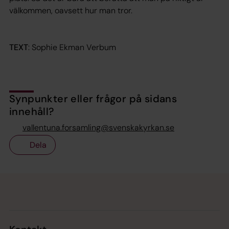
välkommen, oavsett hur man tror.
TEXT
: Sophie Ekman Verbum
Synpunkter eller frågor på sidans
innehåll?
vallentuna.forsamling@svenskakyrkan.se
Dela
Tillbaka till toppen
Tillbaka till innehållet