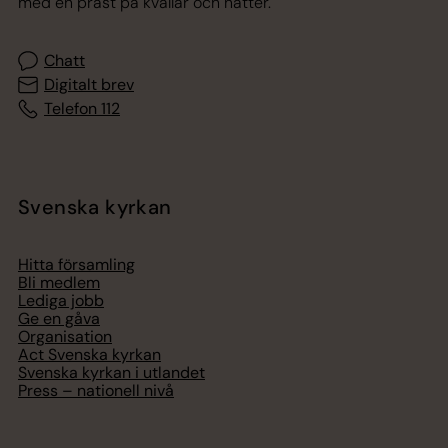
med en präst på kvällar och nätter.
Chatt
Digitalt brev
Telefon 112
Svenska kyrkan
Hitta församling
Bli medlem
Lediga jobb
Ge en gåva
Organisation
Act Svenska kyrkan
Svenska kyrkan i utlandet
Press – nationell nivå