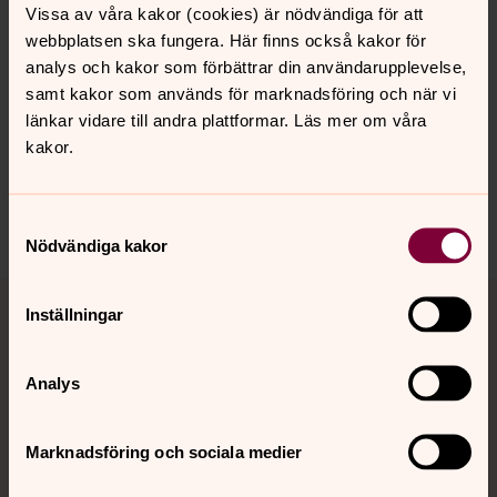
Vissa av våra kakor (cookies) är nödvändiga för att
webbplatsen ska fungera. Här finns också kakor för
analys och kakor som förbättrar din användarupplevelse,
samt kakor som används för marknadsföring och när vi
Synpunkter eller frågor på sidans
länkar vidare till andra plattformar. Läs mer om våra
innehåll?
kakor.
upplandsvasby.info@svenskakyrkan.se
Dela
Samtyckesval
Nödvändiga kakor
Tillbaka till toppen
Tillbaka till innehållet
Inställningar
Analys
Kontakt
Marknadsföring och sociala medier
Kalender