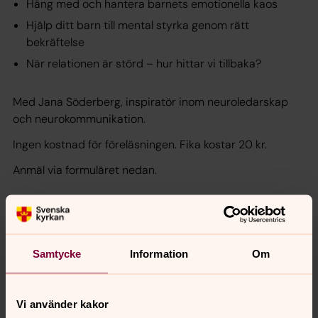
Häng med och hantera barnets emotionella kaos
Hjälp ditt barn till mental styrka genom rätt
bekräftelse
När relationen är störd – hur hittar vi tillbaka?
Med Jana Söderberg, inspiratör inom neuroledarskap
och neurokommunikation.
Ingen kostnad för föreläsningen. Fika kostar 20 kr.
Anmäl via formuläret nedan.
Här anmäler du till kvällen med Jana Söderberg, i
Bollstanäs församlingshem
Samtycke
Information
Om
Vi använder kakor
Skicka