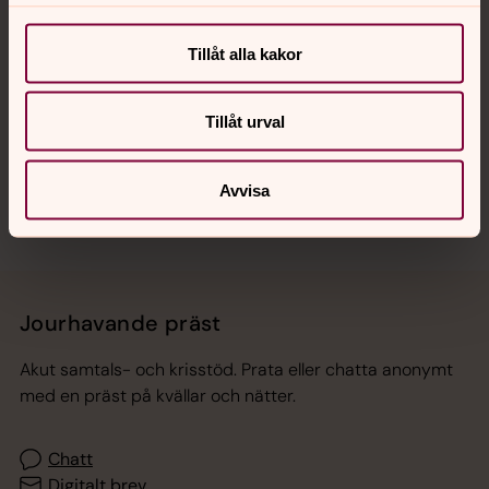
Tillåt alla kakor
Hitta snabbt
Tillåt urval
Sociala kanaler
Avvisa
Jourhavande präst
Akut samtals- och krisstöd. Prata eller chatta anonymt
med en präst på kvällar och nätter.
Chatt
Digitalt brev