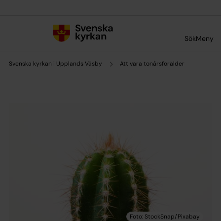
Till innehållet
Till undermeny
Sök
Meny
Svenska kyrkan i Upplands Väsby
Att vara tonårsförälder