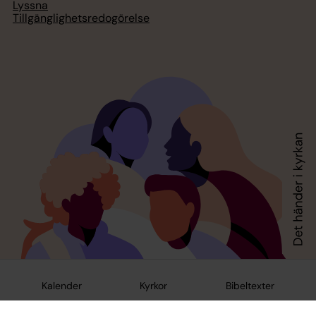
Lyssna
Tillgänglighetsredogörelse
Kalender
Kyrkor
Bibeltexter