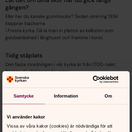
gången?
Eller har du kanske gummisulor? Sedan omkring 1934
klapprar klackarna
i Fresta kyrka. Då la man in plattor av kalksten som
golvbeklädnad i långhuset och framme i koret.
Tidig ståplats
Den fasta inredningen i vår kyrka är från 1700-talet.
Bänken du slinker in i är yngre,
från 1930-talet, ”utförd i hög kvalitet” och med
återanvända delar av 1700-talets
bänkinredning. Vad som fanns av bänkinredning i Fresta
Samtycke
Information
Om
för 1700-talet har jag inte
lyckats luska ut. Men förmodligen fanns där bänkar
sedan 1500-talet. Tidigare än
Vi använder kakor
så fick större delen av församlingen stå under
Vissa av våra kakor (cookies) är nödvändiga för att
gudstjänsterna i kyrkorna i Sverige.