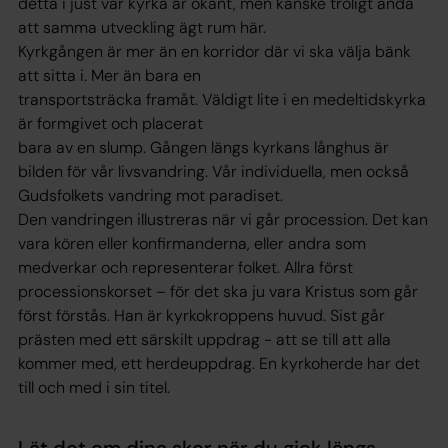
detta i just vår kyrka är okänt, men kanske troligt ändå
att samma utveckling ägt rum här.
Kyrkgången är mer än en korridor där vi ska välja bänk
att sitta i. Mer än bara en
transportsträcka framåt. Väldigt lite i en medeltidskyrka
är formgivet och placerat
bara av en slump. Gången längs kyrkans långhus är
bilden för vår livsvandring. Vår individuella, men också
Gudsfolkets vandring mot paradiset.
Den vandringen illustreras när vi går procession. Det kan
vara kören eller konfirmanderna, eller andra som
medverkar och representerar folket. Allra först
processionskorset – för det ska ju vara Kristus som går
först förstås. Han är kyrkokroppens huvud. Sist går
prästen med ett särskilt uppdrag - att se till att alla
kommer med, ett herdeuppdrag. En kyrkoherde har det
till och med i sin titel.
Lät det om dina skor när du gick längs