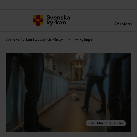
Till innehållet
Till undermeny
Sök
Meny
Svenska kyrkan i Upplands Väsby
Kyrkgången