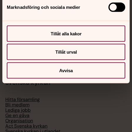
Jourhavande präst
Marknadsföring och sociala medier
Akut samtals- och krisstöd. Prata eller chatta anonymt
med en präst på kvällar och nätter.
Tillåt alla kakor
Chatt
Digitalt brev
Tillåt urval
Telefon 112
Avvisa
Svenska kyrkan
Hitta församling
Bli medlem
Lediga jobb
Ge en gåva
Organisation
Act Svenska kyrkan
Svenska kyrkan i utlandet