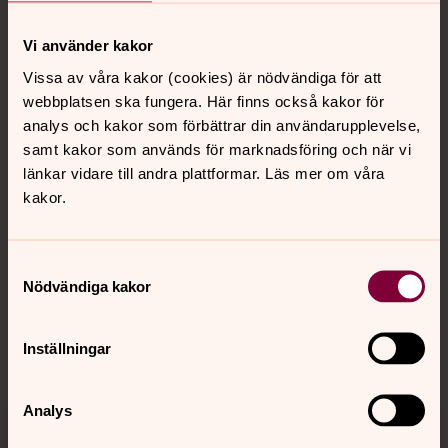
Vi använder kakor
Kontakt
Vissa av våra kakor (cookies) är nödvändiga för att
webbplatsen ska fungera. Här finns också kakor för
analys och kakor som förbättrar din användarupplevelse,
Kalender
samt kakor som används för marknadsföring och när vi
länkar vidare till andra plattformar. Läs mer om våra
kakor.
Hitta snabbt
Samtyckesval
Nödvändiga kakor
Sociala kanaler
Inställningar
Analys