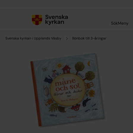
Till innehållet
Till undermeny
Sök
Meny
Svenska kyrkan i Upplands Väsby
Bönbok till 3-åringar